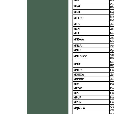
Ор
MKO
PM
MKIT
Ку
Ма
MLAPU
пр
MLB
Дв
MLN
Дв
MLP
Мо
Ар
MNDAA
Мь
MNLA
Ар
MNLF
Фр
Фр
MNLF-ICC
ис
Мо
MNR
RE
MNTR
На
MOSCA
Дв
MOSOP
Дв
MPA
На
MPGK
Па
MPL
На
MPLF
На
MPLN
На
Об
MQM - А
Ал