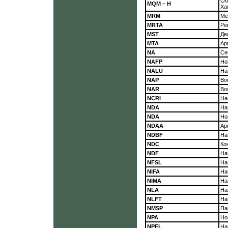
Об
MQM – H
Ха
MRM
Ме
MRTA
Ре
MST
Дв
МТА
Ар
NA
Се
NAFP
Но
NALU
На
NAP
Во
NAR
Во
NCRI
На
NDA
На
NDA
Но
NDAA
Ар
NDBF
На
NDC
Ко
NDF
На
NFSL
На
NIFA
На
NIMA
На
NLA
На
NLFT
На
NMSP
Па
NPA
Но
NPFL
На