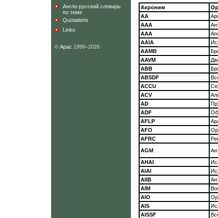
Англо-русский словарь
Акроним
Ор
по теме
АА
Ар
Quotations
ААА
Ан
Links
ААА
Ап
AAIA
Ис
©
Арас
1999–2026
AAMB
Бр
AAVM
Дв
АВВ
Бр
ABSDF
Вс
ACCU
Се
ACV
Ал
AD
Пр
ADF
Об
AFLP
Ар
AFO
Ор
AFRC
Ре
AGM
Ан
AHAI
Ис
AIAI
Ис
AIIB
Ан
AIM
Во
AIO
Ор
AIS
Ис
AISSF
Вс