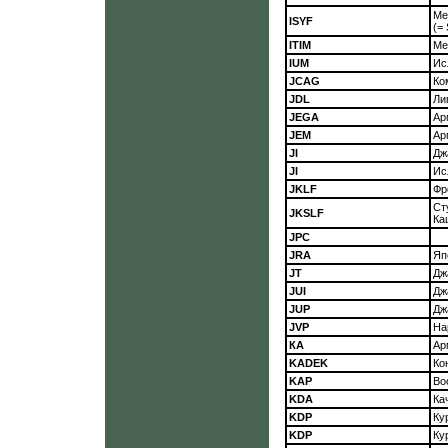
Ме
ISYF
(=
ITIM
Ме
IUM
Ис
JCAG
Ко
JDL
Ли
JEGA
Ар
JEM
Ар
JI
Дж
JI
Ис
JKLF
Фр
Ст
JKSLF
Ка
JPC
JRA
Яп
JT
Дж
JUI
Дж
JUP
Дж
JVP
На
КА
Ар
KADEK
Ко
KAP
Во
KDA
Ка
KDP
Ку
KDP
Ку