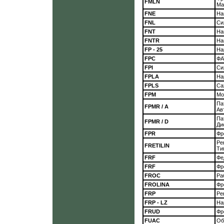
FMLN
Ма
FNE
На
FNL
Си
FNT
На
FNTR
На
FP - 25
На
FPC
ФА
FPI
Си
FPLA
На
FPLS
Са
FPM
Мо
Па
FPMR / A
Ав
Па
FPMR / D
Ди
FPR
Фр
Ре
FRETILIN
Ти
FRF
Фе
FRF
Фр
FROC
Ра
FROLINA
Фр
FRP
Ре
FRP - LZ
На
FRUD
Фр
FUAC
Об