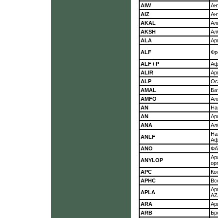
AIW
Ан
AIZ
Ан
AKAL
Ал
AKSH
Ал
ALA
Ар
ALF
Фр
ALF / P
Аф
ALIR
Ар
ALP
Ос
AMAL
Ба
AMFO
Ал
AN
На
AN
Ар
ANA
Ал
На
ANLF
Аф
ANO
ФА
Ар
ANYLOP
ор
АРС
Ко
APHC
Вс
Ар
APLA
AZ
ARA
Ар
ARB
Бр