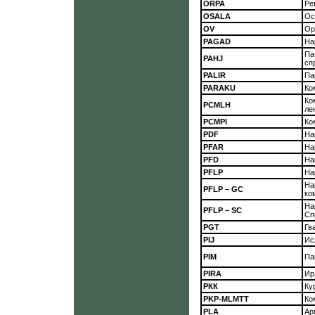
ORPA
Ре
OSALA
Ос
OV
Ор
PAGAD
На
Па
PAHJ
сп
PALIR
Па
PARAKU
Ко
Ко
PCMLH
ле
PCMPI
Ко
PDF
На
PFAR
На
PFD
На
PFLP
На
На
PFLP – GC
ко
На
PFLP – SC
Сп
PGT
Гв
PIJ
Ис
PIM
Па
PIRA
Ир
РКК
Ку
PKP-MLMTT
Ко
PLA
Ар