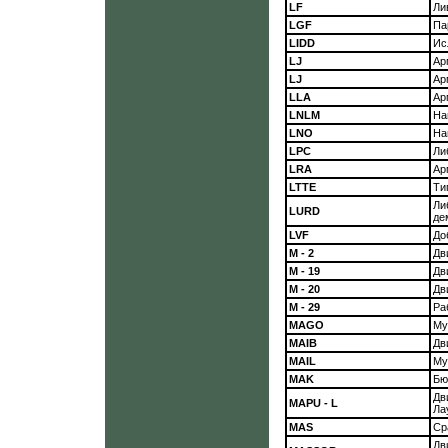
LF
Ли
LGF
Па
LIDD
Ис
LJ
Ар
LJ
Ар
LLA
Ар
LNLM
На
LNO
На
LPC
Ли
LRA
Ар
LTTE
Ти
Ли
LURD
де
LVF
До
М - 2
Дв
M - 19
Дв
М - 20
Дв
M - 29
Ра
MAGO
Му
MAIB
Дв
MAIL
Му
MAK
Бю
Дв
MAPU - L
Ла
MAS
Ср
Дв