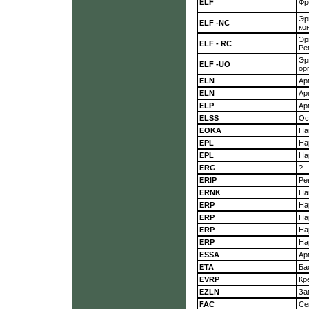
ELF
Фр
Эр
ELF -NC
ко
Э
ELF - RC
Ре
Эр
ELF -UO
ор
ELN
Ар
ELN
Ар
ELP
Ар
ELSS
Ос
EOKA
На
EPL
На
EPL
На
ERG
?
ERIP
Ре
ERNK
На
ERP
На
ERP
На
ERP
На
ERP
На
ESSA
Ар
ЕТА
Ба
EVRP
Кр
EZLN
За
FAC
Се