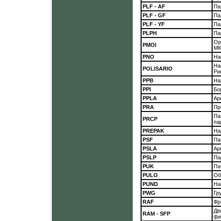
PLF - AF
Па
PLF - GF
Па
PLF - YF
Па
PLPH
Па
Ор
PMOI
MK
PNO
На
На
POLISARIO
Ри
РРВ
На
PPI
Бо
PPLA
Ар
PRA
Пр
Па
PRCP
па
PREPAK
На
PSF
Па
PSLA
Ар
PSLP
Па
PUK
Па
PULO
Об
PUND
На
PWG
Гр
RAF
Фр
Дв
RAM - SFP
фи