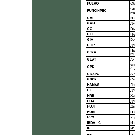
FULRO
Об
Об
FUNCINPEC
не
GAI
Ис
GAM
Дв
GC
Гр
GCP
Гр
GIA
Во
GJIP
Дв
На
GJZA
ге
GLAT
Ан
Фр
GPK
(=
GRAPO
Ан
GSCP
Са
HAMAS
Дв
HJ
Дв
HRB
Хо
HUA
Дв
HUJI
Дв
HUM
Па
HVO
Хо
IBDA - C
Ис
IG
Ис