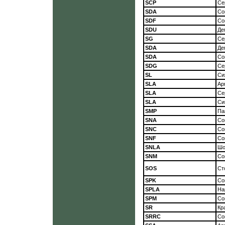
SCP
Се
SDA
Со
SDF
Со
SDU
Де
SG
Се
SDA
Де
SDA
Со
SDG
Се
SL
Си
SLA
Ар
SLA
Се
SLA
Си
SMP
Па
SNA
Со
SNC
Со
SNF
Со
SNLA
Шо
SNM
Со
SOS
Ст
SPK
Со
SPLA
На
SPM
Со
SR
Кр
SRRC
Со