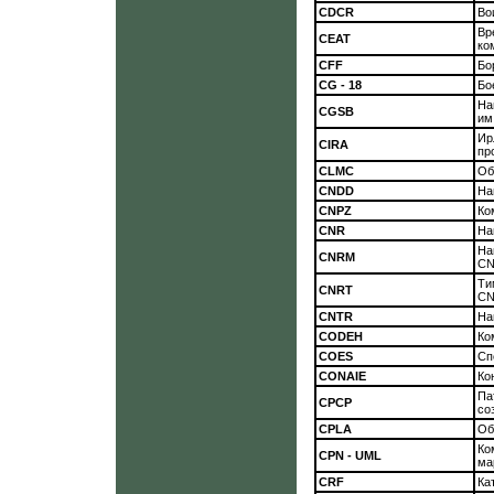
CDCR
Во
Вр
СЕАТ
ко
CFF
Бо
CG - 18
Бо
На
CGSB
им
Ир
CIRA
пр
CLMC
Об
CNDD
На
CNPZ
Ко
CNR
На
На
CNRM
CN
Ти
CNRT
CN
CNTR
На
CODEH
Ко
COES
Сп
CONAIE
Ко
Па
СРСР
со
CPLA
Об
Ко
CPN - UML
ма
CRF
Ка