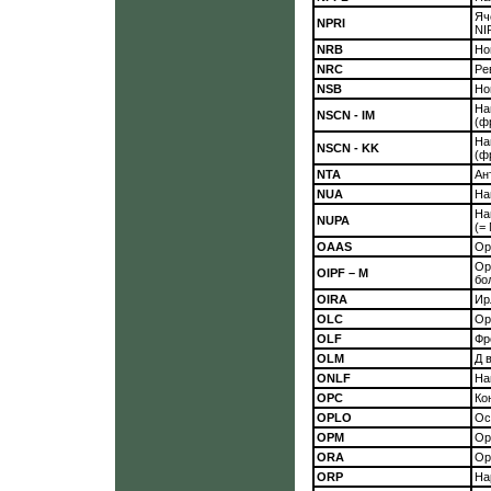
Яч
NPRI
NI
NRB
Но
NRC
Ре
NSB
Но
На
NSCN - IM
(ф
На
NSCN - KK
(ф
NTA
Ан
NUA
На
На
NUPA
(=
OAAS
Ор
Ор
OIPF – M
бо
OIRA
Ир
OLC
Ор
OLF
Фр
OLM
Д 
ONLF
На
OPC
Ко
OPLO
Ос
ОРМ
Ор
ORA
Ор
ORP
На