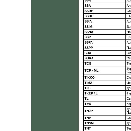
SSA
Ар
SSA
Ал
SSDF
Со
SSDF
Юж
SSIA
Ар
SSIM
Дв
SSNA
На
SSP
За
SSPA
Ар
SSPP
Па
SUA
Об
SURA
Об
TCG
Ту
Ту
TCP - ML
ле
TIKKO
Ос
TIMA
Ис
TJP
Дв
TKEP / L
Ту
TL
Св
ТМК
Ко
Дв
TNJP
Па
TNP
Со
TNSM
Дв
TNT
Те