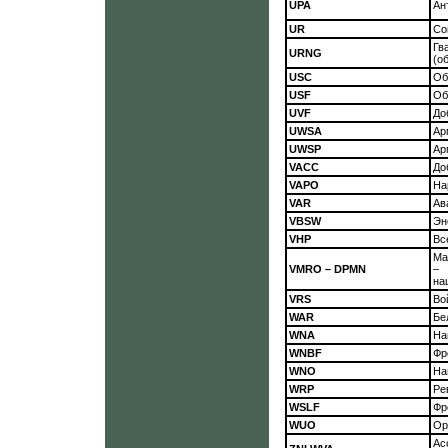
UPA
Ан
UR
Со
Гв
URNG
(о
USC
Об
USF
Об
UVF
До
UWSA
Ар
UWSP
Ар
VACC
До
VAPO
На
VAR
Ав
VBSW
Эн
VHP
Вс
Ма
VMRO – DPMN
–
на
VRS
Во
WAR
Бе
WNA
На
WNBF
Фр
WNO
На
WRP
Ре
WSLF
Фр
WUO
Ор
Ас