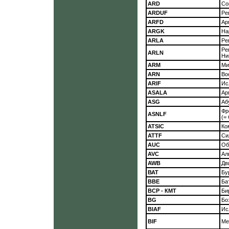
ARD
Со
ARDUF
Ре
ARFD
Ар
ARGK
На
ARLA
Ре
Ре
ARLN
Ни
ARM
Ми
ARN
Во
ARIF
Ис
ASALA
Ар
ASG
Аб
Фр
ASNLF
(=
ATSIC
Ко
ATTF
Си
AUC
Об
AVC
Ал
AWB
Дв
ВАТ
Бу
ВВЕ
Ба
ВСР - КМТ
Би
BG
Бо
BIAF
Ис
BIF
Ме