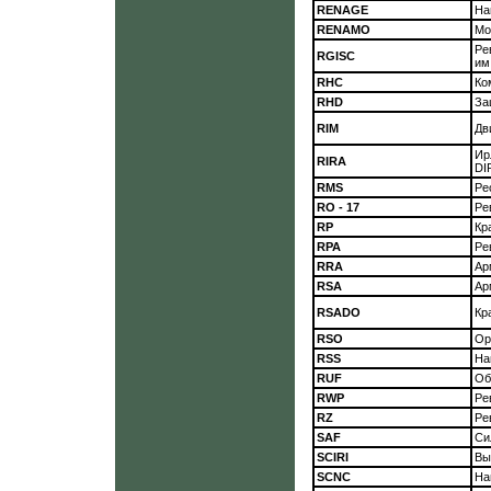
RENAGE
На
RENAMO
Мо
Ре
RGISC
им
RHC
Ко
RHD
За
RIM
Дв
Ир
RIRA
DI
RMS
Ре
RO - 17
Ре
RP
Кр
RPA
Ре
RRA
Ар
RSA
Ар
RSADO
Кр
RSO
Ор
RSS
На
RUF
Об
RWP
Ре
RZ
Ре
SAF
Си
SCIRI
Вы
SCNC
На