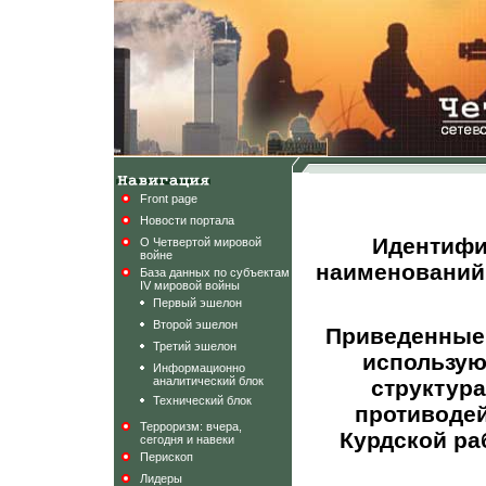
Front page
Новости портала
Идентифи
О Четвертой мировой
войне
наименований
База данных по субъектам
IV мировой войны
Первый эшелон
Второй эшелон
Приведенные
Третий эшелон
использую
Информационно
аналитический блок
структура
Технический блок
противодей
Терроризм: вчера,
Курдской ра
сегодня и навеки
Перископ
Лидеры