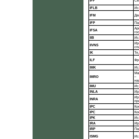
IFF
Си
IFLB
Ис
IFM
Дв
IFP
Па
Ар
IFSA
го
IIB
Ис
Ир
IIVNS
сп
IK
Те
ILF
Фр
IMK
Ис
Ма
IMRO
–
на
IMU
Ис
INLA
Ир
Ир
INRA
пр
IPC
Ко
IPC
Ко
IPK
Ис
IRA
Ир
IRP
Па
ISMG
Ис