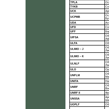
TPLA
Ос
TYKB
Со
UCK
Ар
Ос
UCPMB
Бу
UDA
Ас
UFD
Со
UFF
Бо
О
UIFSA
Аф
ULFA
Об
Об
ULIMO – J
Ли
Об
ULIMO – К
Ли
Об
ULNLF
Ла
ULO
Ор
Об
UNFLM
Ма
UNITA
На
Об
UNRF
Во
UNRF II
Фр
Ар
UNSSA
Ша
UOPLF
Об