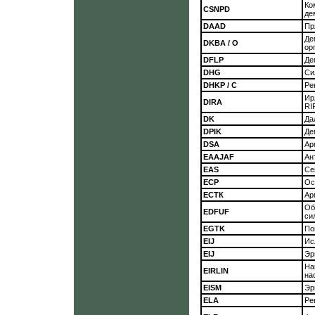
Ко
CSNPD
де
DAAD
Пр
Де
DKBA / О
ор
DFLP
Де
DHG
Си
DHKP / C
Ре
Ир
DIRA
RI
DK
Да
DPIK
Де
DSA
Ар
EAAJAF
Ан
EAS
Се
ЕСР
Ос
ЕСТК
Ар
Об
EDFUF
си
EGTK
По
EIJ
Ис
EIJ
Эр
На
EIRLIN
на
EISM
Эр
ELA
Ре