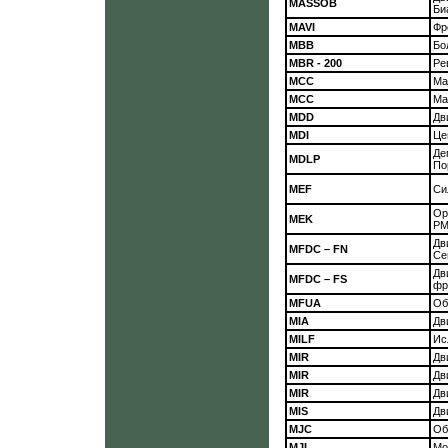
MASSOB
Би
MAVI
Фр
МВВ
Бо
MBR - 200
Ре
МСС
Ма
МСС
Ма
MDD
Дв
MDI
Це
Де
MDLP
По
MEF
Си
Ор
MEK
PM
Дв
MFDC – FN
Се
Дв
MFDC – FS
фр
MFUA
Об
MIA
Дв
MILF
Ис
MIR
Дв
MIR
Дв
MIR
Дв
MIS
Дв
MJC
Об
MJL
Мо