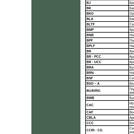
BJ
Бр
BK
Ба
ВКО
Ор
BLA
Ба
BLTF
Си
ВМР
Кр
BNB
На
BPF
Па
BPLF
На
BR
Кр
BR - РСС
Кр
BR - UСС
Кр
BRA
Бу
BRN
На
BSF
Си
BSO – А
Бе
Гр
BUAVRG
ви
BWB
Бу
Ир
САС
пр
CAF
Во
CBLA
Ар
CCC
Бо
Се
CCRI - CG
ко