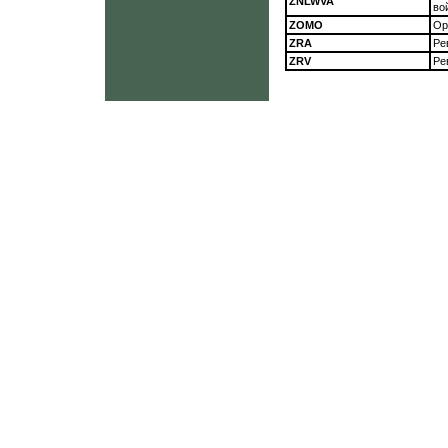
ZNLWVA
во
ZOMO
Ор
ZRA
Ре
ZRV
Ре