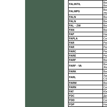
Во
FALINTIL
Во
Во
FALMPG
лю
FALN
Во
FALN
Во
FAL - ZW
Во
FAN
Во
FAP
На
FAPLA
Си
FAR
Ре
FAR
Ре
FARC
Ре
FARE
Ре
FARF
Во
Во
FARF - VA
Же
FARK
Во
Ли
FARL
CS
FARM
Во
FARN
Си
FAT
Юж
FDC
Де
FDD
Си
FDP
На