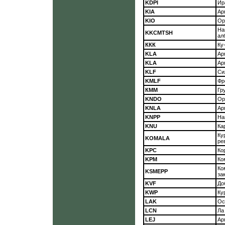
KDPI
Ир
KIA
Ар
KIO
Ор
На
KKCMTSH
ал
ККК
Ку
KLA
Ар
KLA
Ар
KLF
Си
KMLF
Фр
КММ
Гр
KNDO
Ор
KNLA
Ар
KNPP
На
KNU
Ка
Ку
KOMALA
ре
KPC
Ко
KPM
Ко
К
KSMEPP
за
KVF
До
KWP
Ку
LAK
Ос
LCN
Ла
LEJ
Ар