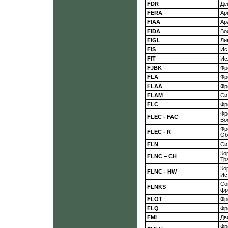
FDR
Де
FERA
Ар
FIAA
Ар
FIDA
Во
FIGL
Ли
FIS
Ис
FIT
Ис
FJBK
Фр
FLA
Фр
FLAA
Фр
FLAM
Си
FLC
Фр
Фр
FLEC - FAC
Во
Фр
FLEC - R
Об
FLN
Си
Ко
FLNC – CH
Тр
Ко
FLNC - HW
Ис
Со
FLNKS
фр
FLOT
Фр
FLQ
Фр
FMI
Дв
Фр