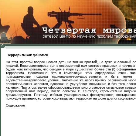
Терроризм как феномен
На этот простой вопрос нельзя дать не только простой, но даже и сложный в
никакой. Если ориентироваться в современной нам системе правовых и научных
будем констатировать, что сегодня в мире существует
более ста
(!)
официальн
терроризма. Несомненно, что в композиции этих определений очень част
м
прагматические подходы национально-государственного, и быть может 
ведомственно-группового уровня. Наложение же через призму религиозной мор
психологических аспектов, однозначно усугубляет понимание и без того слож
явления. При этом, ранее сформировавшееся многоплановое смысловое содерж
современный нам период, после событий 11 сентября, стремительно видоизм
девальвируется. Поэтому, избегая универсальных формулировок, постараемс
присущие признаки, которые ярко выделяют терроризм на фоне других социально-
Содержание