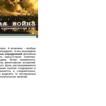
опрос. А возможно – вообще
 координат, то мы вынуждены
ых определений
феномена
о присутствуют политико-
даже, более заниженного,
али, философских воззрений,
ного фона рассматриваемого
ание понятия «терроризм» в
еняется, и, следовательно,
я выделить те несомненные
политических явлений.