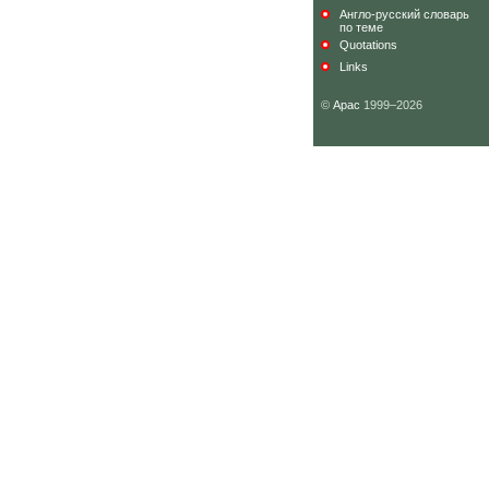
Англо-русский словарь
по теме
Quotations
Links
©
Арас
1999–2026