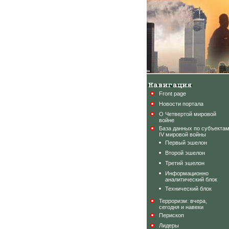
Front page
Новости портала
О Четвертой мировой
войне
База данных по субъекта
IV мировой войны
Первый эшелон
Второй эшелон
Третий эшелон
Информационно
аналитический блок
Технический блок
Терроризм: вчера,
сегодня и навеки
Перископ
Лидеры