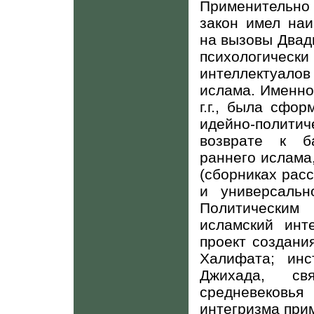
Применительно
закон имел наи
на вызовы Двад
психологичес
интеллектуало
ислама. Именно 
г.г., была сфо
идейно-полит
возврате к б
раннего ислама
(сборниках расс
и универсальн
Политическим
исламский инт
проект создани
Халифата; инс
Джихада, св
средневековь
интегризма при