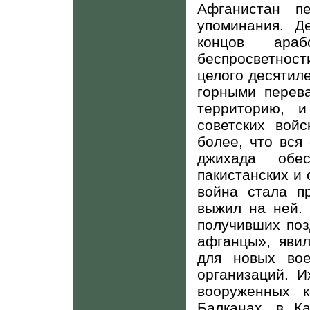
Афганистан пе
упоминания. Д
концов араб
беспросветност
целого десятил
горными перев
территорию, 
советских вой
более, что вся
джихада обес
пакистанских и
война стала п
выжил на ней. 
получивших поз
афганцы», яви
для новых вое
организаций. И
вооруженных к
Балканах, в К