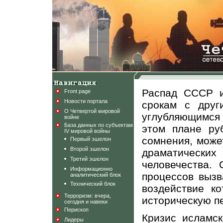
Распад СССР и
Front page
Новости портала
срокам с друг
О Четвертой мировой
углубляющимся
войне
База данных по субъектам
этом плане руб
IV мировой войны
сомнения, може
Первый эшелон
Второй эшелон
драматически
Третий эшелон
человечества.
Информационно
процессов вызв
аналитический блок
Технический блок
воздействие к
Терроризм: вчера,
историческую пе
сегодня и навеки
Перископ
Кризис исламск
Лидеры