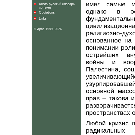
имел самые м
Англо-русский словарь
по теме
однако в ос
Quotations
фундамента
Links
цивилизацион
©
Арас
1999–2026
религиозно-д
основанное на 
понимании роли
острейших вн
войны и воор
Палестина, соц
увеличивающий
узурпировавше
основной масс
прав – такова 
разворачиваетс
пространствах 
Любой кризис п
радикальных