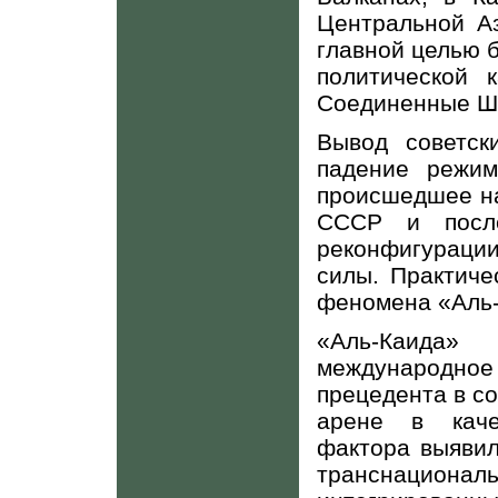
Центральной Аз
главной целью б
политической 
Соединенные Ш
Вывод советск
падение режим
происшедшее на
СССР и после
реконфигураци
силы. Практиче
феномена «Аль
«Аль-Каида
международно
прецедента в с
арене в каче
фактора выявил
транснацио