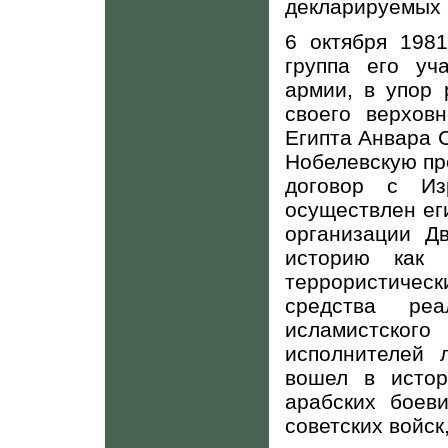
декларируемых 
6 октября 1981
группа его уч
армии, в упор 
своего верхов
Египта Анвара С
Нобелевскую пр
договор с Из
осуществлен ег
организации Д
историю как 
террористиче
средства реа
исламистског
исполнителей 
вошел в исто
арабских боев
советских войск