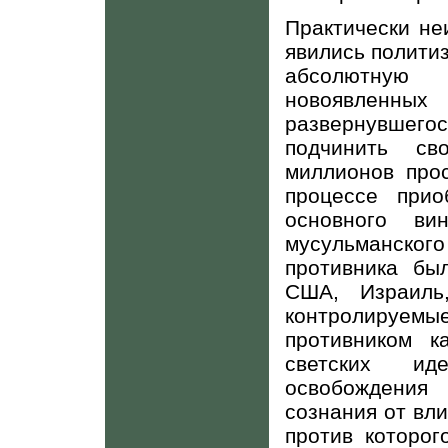
Практически н
явились политиз
абсолютную 
новоявленных 
развернувшег
подчинить с
миллионов про
процессе прио
основного ви
мусульманског
противника бы
США, Израиль
контролируемы
противником к
светских ид
освобождения
сознания от вли
против которог