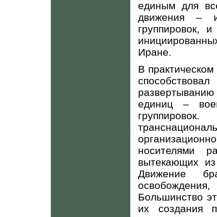
единым для вс
движения – и
группировок, и
инициированны
Иране.
В практическом
способствова
развертыванию
единиц – воен
группирово
транснациона
организационно
носителями р
вытекающих из
Движение бра
освобождения,
Большинство эт
их создания 