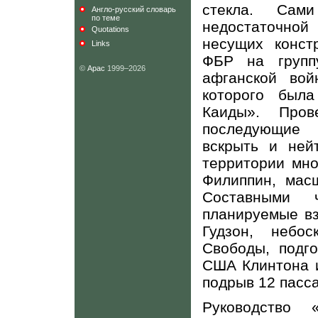
стекла. Сам
Англо-русский словарь
по теме
недостаточной
Quotations
несущих конст
Links
ФБР на групп
©
Арас
1999–2026
афганской вой
которого была
Каиды». Пров
последующие 
вскрыть и ней
территории мно
Филиппин, мас
Составными ч
планируемые вз
Гудзон, небос
Свободы, подг
США Клинтона и
подрыв 12 пасс
Руководство 