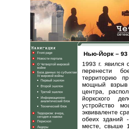
Нью-Йорк – 93
Front page
Новости портала
1993 г. явился
О Четвертой мировой
войне
перенести бо
База данных по субъектам
IV мировой войны
территорию пр
Первый эшелон
мощный взрыв 
Второй эшелон
центра, распо
Третий эшелон
йоркского де
Информационно
аналитический блок
устройство м
Технический блок
эквиваленте ср
Терроризм: вчера,
сегодня и навеки
обеих зданий -
Перископ
месте, свыше 
Лидеры