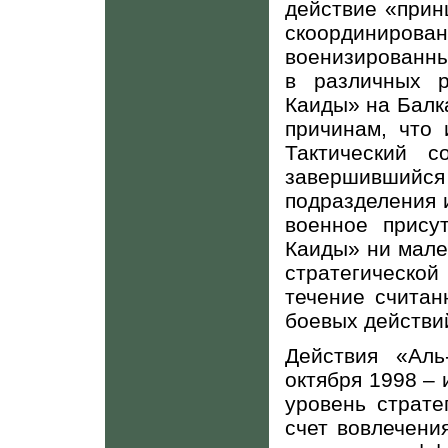
действие «прин
скоординир
военизированны
в различных р
Каиды» на Балк
причинам, что 
Тактический 
завершившийс
подразделения 
военное прису
Каиды» ни мале
стратегической
течение считан
боевых действи
Действия «Аль
октября 1998 –
уровень страте
счет вовлечени