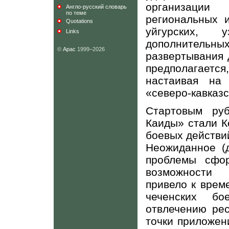
организаци
Англо-русский словарь
по теме
региональных и
Quotations
уйгурских, 
Links
дополнител
©
Арас
1999–2026
развертывания 
предполагается
настаивая на 
«северо-кавказс
Стартовым ру
Каиды» стали К
боевых действи
Неожиданное (д
проблемы сфо
возможности 
привело к врем
чеченских бо
отвлечению рес
точки приложени