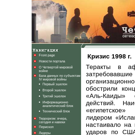
Кризис 1998 г.
Front page
Новости портала
Теракты в аф
О Четвертой мировой
войне
затребовав
База данных по субъектам
IV мировой войны
организационн
Первый эшелон
обострили конц
Второй эшелон
«Аль-Каиды» 
Третий эшелон
действий. На
Информационно
аналитический блок
«египетское»
Технический блок
лидером «Исла
Терроризм: вчера,
сегодня и навеки
настаивало на 
Перископ
ударов по США
Лидеры