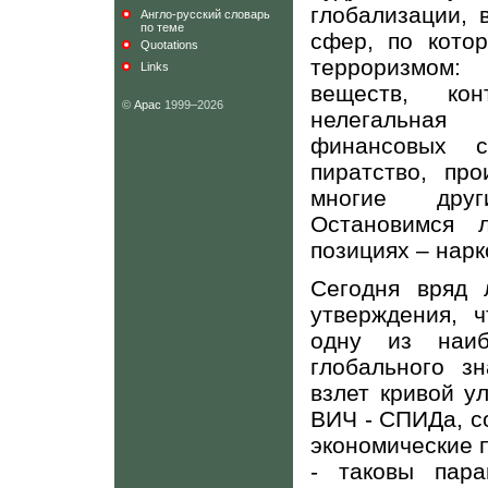
глобализации, 
Англо-русский словарь
по теме
сфер, по кото
Quotations
терроризмом:
Links
веществ, ко
©
Арас
1999–2026
нелегальная 
финансовых с
пиратство, про
многие друг
Остановимся 
позициях – нарк
Сегодня вряд 
утверждения, 
одну из наиб
глобального з
взлет кривой у
ВИЧ - СПИДа, с
экономические 
- таковы пар