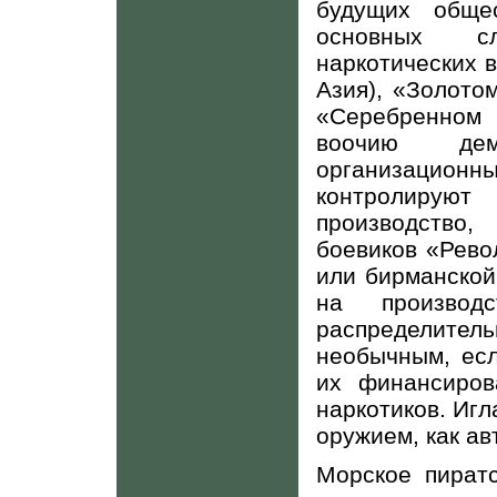
будущих обще
основных сл
наркотических 
Азия), «Золото
«Серебренном 
воочию дем
организационны
контролируют
производство,
боевиков «Рево
или бирманской
на производ
распределител
необычным, есл
их финансиров
наркотиков. Игл
оружием, как а
Морское пиратс