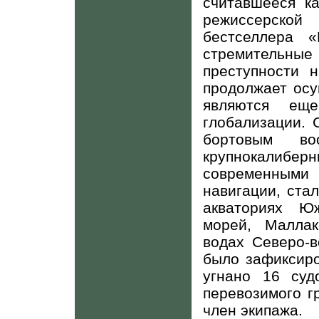
считавшееся к
режиссерской
бестселлера 
стремительны
преступности 
продолжает осу
являются еще
глобализации. 
бортовым воо
крупнокалиб
современными
навигации, ста
акваториях Юж
морей, Маллак
водах Северо-в
было зафиксиро
угнано 16 суд
перевозимого г
член экипажа.