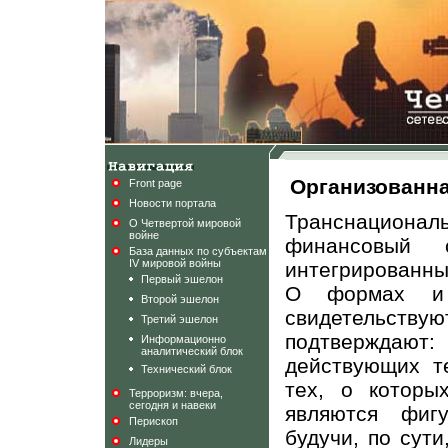
Организованна
Front page
Новости портала
Транснациональ
О Четвертой мировой
войне
финансовый 
База данных по субъектам
IV мировой войны
интегрированны
Первый эшелон
О формах и 
Второй эшелон
свидетельств
Третий эшелон
подтверждаю
Информационно
аналитический блок
действующих те
Технический блок
тех, о которы
Терроризм: вчера,
сегодня и навеки
являются фигу
Перископ
будучи, по сут
Лидеры