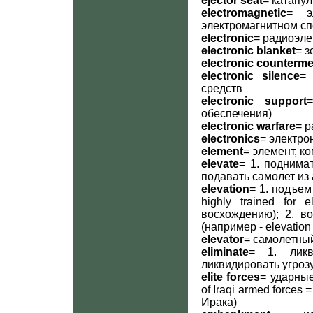
ejector seat
= катапул
electromagnetic
= э
электромагнитном спе
electronic
= радиоэл
electronic blanket
= 
electronic counterm
electronic silence
=
средств
electronic support
обеспечения)
electronic warfare
= 
electronics
= электро
element
= элемент, к
elevate
= 1. поднимат
подавать самолет из
elevation
= 1. подъем
highly trained for
восхождению); 2. в
(например - elevation
elevator
= самолетны
eliminate
= 1. ликв
ликвидировать угрозу
elite forces
= ударные 
of Iraqi armed force
Ирака)