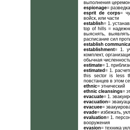
выполнения церемон
espionage
= разведк
esprit de corps
= ч
войск, или части
establish
= 1. устанав
top of hills = наде
выяснять, выявлять
расписание сил прот
establish communica
establishment
= 1. у
комплект, организация
обычная численность
estimate
= 1. приблиз
estimated
= 1. расчет
this sector is less
повстанцев в этом с
ethnic
= этнический
ethnic cleansings
= э
evacuate
= 1. эвакуи
evacuation
= эвакуац
evacuee
= эвакуиров
evade
= избежать, ук
evaluation
= 1. персо
вооружения
evasion
= техника ук