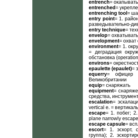
entrench
= окапыват
entrenched
= укрепл
entrenching tool
= ша
entry point
= 1. райо
разведывательно-див
entry technique
= тех
envelop
= охватыват
envelopment
= охват
environment
= 1. окр
= деградация окру
обстановка (operatio
environs
= окрестнос
epaulette (epaulet)
= 
equerry
= офицер -
Великобритании
equip
= снаряжать
equipment
= снаряже
средства, инструмент
escalation
= эскалаци
vertical e. = вертика
escape
= 1. побег; 2
plane narrowly escape
escape capsule
= вс
escort
= 1. эскорт,
группа); 2. эскорт