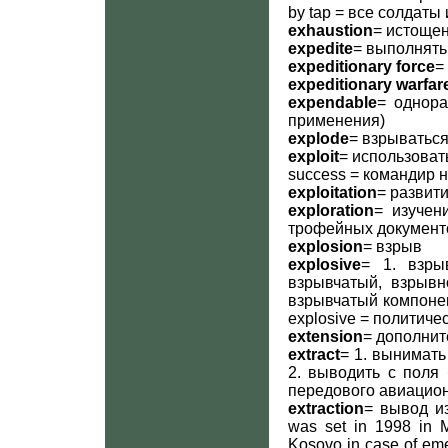
by tap = все солдат
exhaustion
= истощен
expedite
= выполнять
expeditionary force
=
expeditionary warfar
expendable
= однора
применения)
explode
= взрыватьс
exploit
= использовать 
success = командир н
exploitation
= развити
exploration
= изучен
трофейных документ
explosion
= взрыв
explosive
= 1. взры
взрывчатый, взрывно
взрывчатый компонент)
explosive = политич
extension
= дополнит
extract
= 1. вынимать 
2. выводить с поля 
передового авиацион
extraction
= вывод из
was set in 1998 in M
Kosovo in case of e