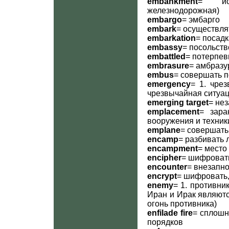
embankment
= иск
железнодорожная)
embargo
= эмбарго
embark
= осуществлят
embarkation
= посадк
embassy
= посольств
embattled
= потерпе
embrasure
= амбразу
embus
= совершать п
emergency
= 1. чрез
чрезвычайная ситуа
emerging target
= не
emplacement
= зара
вооружения и техник
emplane
= совершать
encamp
= разбивать 
encampment
= место
encipher
= шифровать
encounter
= внезапн
encrypt
= шифровать,
enemy
= 1. противник,
Иран и Ирак являются
огонь противника)
enfilade fire
= сплошн
порядков