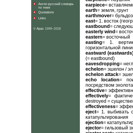
Англо-русский словарь
earpiece
= вставляе
по теме
earth
= земля, грунт
Quotations
earthmover
= бульдоз
Links
east
= 1. восток (гео
eastbound
= следующ
©
Арас
1999–2026
easterly wind
= восто
eastern
= восточный
easting
= 1. вертик
горизонтальной линии
eastward (eastwards
(= eastbound)
eavesdropping
= нег
echelon
= эшелон / э
echelon attack
= эше
echo location
= по
посредством эхолота
effective
= эффективны
effectively
= фактичес
destroyed = существ
effectiveness
= эффек
eject
= 1. выбивать 
катапультирования
ejection
= катапульти
ejector
= гильзовый э