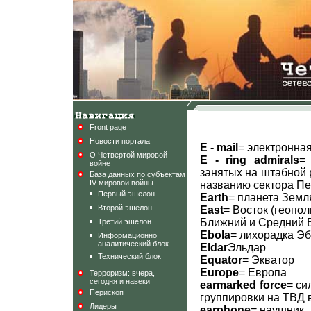
Front page
Новости портала
E - mail
= электронная
О Четвертой мировой
E - ring admirals
=
войне
занятых на штабной 
База данных по субъектам
IV мировой войны
названию сектора Пе
Первый эшелон
Earth
= планета Земл
Второй эшелон
East
= Восток (геопол
Ближний и Средний В
Третий эшелон
Ebola
= лихорадка Эб
Информационно
аналитический блок
Eldar
Эльдар
Технический блок
Equator
= Экватор
Europe
= Европа
Терроризм: вчера,
сегодня и навеки
earmarked force
= си
Перископ
группировки на ТВД 
Лидеры
earphone
= наушник