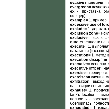
evasive maneuver
= 
evergreen
= вечнозе
ex -
= приставка, о
офицер)
example
= 1. пример;
excessive use of for
exclude
= 1. держать
exclusion zone
= иск
exclusive
= исключа
ответственности не в
execute
= 1. выполня
наказания (= казнить)
execution
= 1. метод
execution discipline
executive
= исполнит
executive officer
= на
exercise
= тренировк
exercises
= учения, 
exfiltration
= выход н
на позиции своих сил
exhaust
= 1. продукт
tank's location = вы
полностью расходов
боеприпасы полност
exhausted
= 1. израс