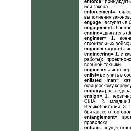
enforce
= принуждать
или закона
enforcement
= сило
выполнения законов, 
engage
= вступать в
engagement
= боево
engine
= двигатель (di
engineer
= 1. воен
строительных войск; 
engineer support
= и
engineering
= 1. инж
работы); проектно-
военной техники
engineers
= инженер
enlist
= вступить в с
enlisted man
= кат
офицерскому корпус
enquiry
= расследов
ensign
= 1. первичн
США; 2. младший 
Великобритании; 3. 
британского торговог
entanglement
= про
проволоки
entrain
= осуществля