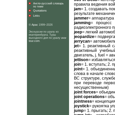
Англо-русский словарь
правила ведения войн
по теме
jam
= 1. создавать по
Quotations
результате механиче
Links
jammer
= аппаратура
jamming
= процесс 
©
Арас
1999–2026
радиоэлектронного 
jeep
= легкий автомо
Экскурсии по уралу из
екатеринбурга. Туры
jeopardize
= подверга
выходного дня по уралу
uva-
jerrycan
= автомобил
tour.com
.
jet
= 1. реактивный са
реактивный учебный
двигатель, j. fuel = 
jettison
= избавляться
join
= 1. вступать; 2.
joint
= 1. объединенн
слова в начале слов
ВС структуре, служб
при переводе перво
несущественным)
joint forces
= объеди
joint operations
= об
jointness
= концепци
joystick
= рукоятка у
jump
= 1. прыгать; 2.