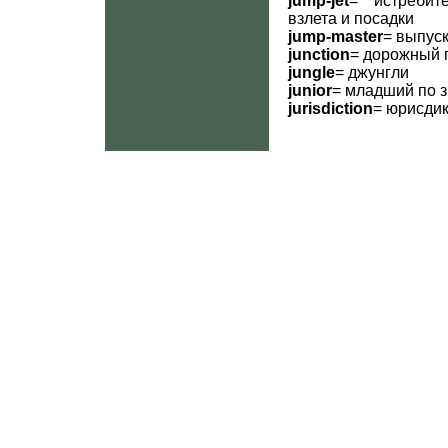
jump-jet
= истребите
взлета и посадки
jump-master
= выпус
junction
= дорожный 
jungle
= джунгли
junior
= младший по з
jurisdiction
= юрисди