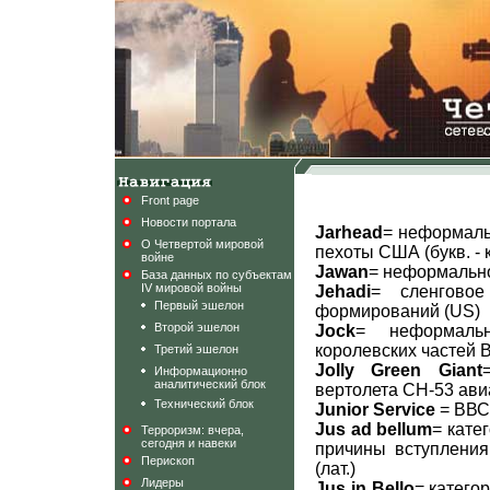
Front page
Новости портала
Jarhead
= неформаль
О Четвертой мировой
пехоты США (букв. -
войне
Jawan
= неформальн
База данных по субъектам
IV мировой войны
Jehadi
= сленговое
Первый эшелон
формирований (US)
Второй эшелон
Jock
= неформальн
королевских частей 
Третий эшелон
Jolly Green Giant
Информационно
аналитический блок
вертолета CH-53 ав
Технический блок
Junior Service
= ВВС
Jus ad bellum
= кате
Терроризм: вчера,
сегодня и навеки
причины вступления
Перископ
(лат.)
Лидеры
Jus in Bello
= катего