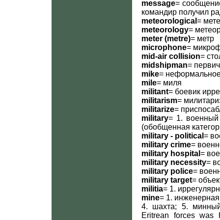
message
= сообщение
командир получил ра
meteorological
= мет
meteorology
= метео
meter (metre)
= метр
microphone
= микроф
mid-air collision
= ст
midshipman
= перви
mike
= неформальное
mile
= миля
militant
= боевик ирр
militarism
= милитари
militarize
= приспосаб
military
= 1. военный
(обобщенная категор
military - political
= в
military crime
= военн
military hospital
= во
military necessity
= в
military police
= воен
military target
= объек
militia
= 1. иррегуля
mine
= 1. инженерная 
4. шахта; 5. минный
Eritrean forces wa