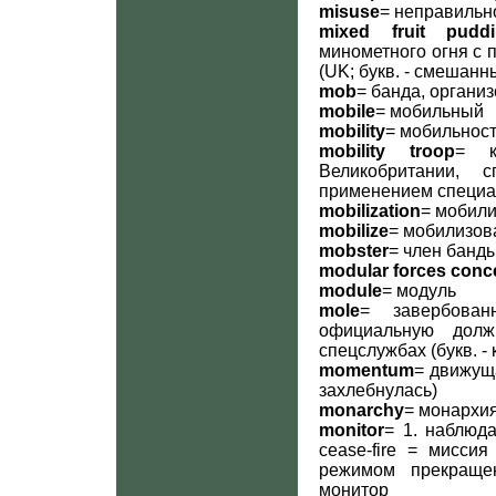
misuse
= неправильн
mixed fruit pudd
минометного огня с
(UK; букв. - смешан
mob
= банда, органи
mobile
= мобильный
mobility
= мобильнос
mobility troop
= к
Великобритании, 
применением специа
mobilization
= мобил
mobilize
= мобилизов
mobster
= член банд
modular forces conc
module
= модуль
mole
= завербован
официальную долж
спецслужбах (букв. - 
momentum
= движуща
захлебнулась)
monarchy
= монархи
monitor
= 1. наблюда
cease-fire = мисси
режимом прекращен
монитор