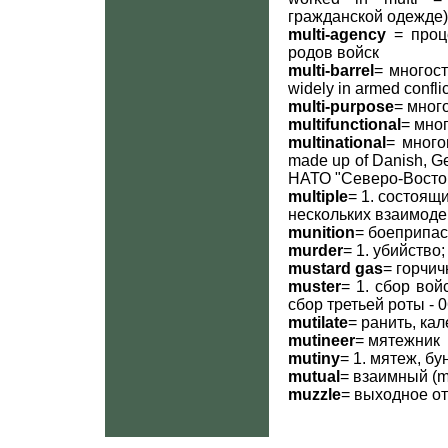
гражданской одежде)
multi-agency
= проце
родов войск
multi-barrel
= многост
widely in armed conf
multi-purpose
= много
multifunctional
= мно
multinational
= много
made up of Danish, G
НАТО "Северо-Восток"
multiple
= 1. состоящ
нескольких взаимоде
munition
= боеприпас 
murder
= 1. убийство;
mustard gas
= горчич
muster
= 1. сбор вой
сбор третьей роты - 0
mutilate
= ранить, кал
mutineer
= мятежник
mutiny
= 1. мятеж, бу
mutual
= взаимный (m
muzzle
= выходное от