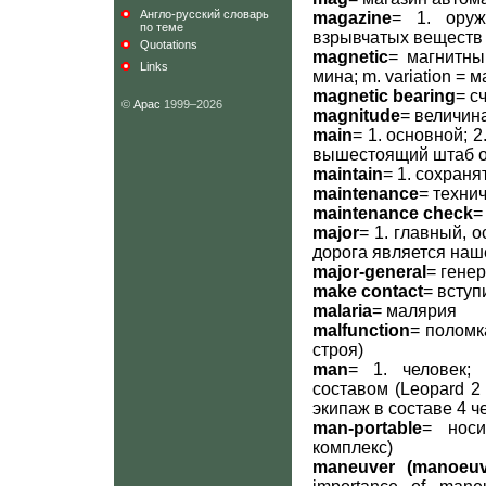
Англо-русский словарь
magazine
= 1. оруж
по теме
взрывчатых веществ 
Quotations
magnetic
= магнитны
Links
мина; m. variation = 
magnetic bearing
= с
©
Арас
1999–2026
magnitude
= величин
main
= 1. основной; 
вышестоящий штаб оп
maintain
= 1. сохраня
maintenance
= техни
maintenance check
=
major
= 1. главный, о
дорога является наш
major-general
= гене
make contact
= вступ
malaria
= малярия
malfunction
= поломк
строя)
man
= 1. человек;
составом (Leopard 2 
экипаж в составе 4 че
man-portable
= носи
комплекс)
maneuver (manoeuv