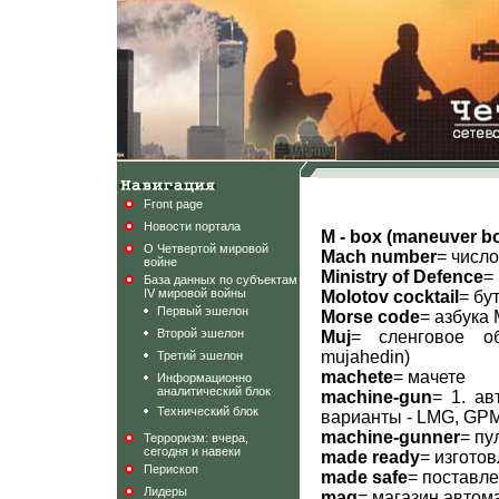
Front page
Новости портала
M - box (maneuver b
О Четвертой мировой
Mach number
= числ
войне
Ministry of Defence
=
База данных по субъектам
IV мировой войны
Molotov cocktail
= бу
Первый эшелон
Morse code
= азбука
Второй эшелон
Muj
= сленговое о
mujahedin)
Третий эшелон
machete
= мачете
Информационно
аналитический блок
machine-gun
= 1. ав
Технический блок
варианты - LMG, GP
machine-gunner
= пу
Терроризм: вчера,
сегодня и навеки
made ready
= изгото
Перископ
made safe
= поставл
Лидеры
mag
= магазин автома