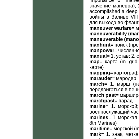
importance of man
значение маневра); 
accomplished a deep 
войны в Заливе VII
для выхода во фланг
maneuver warfare
= 
maneuverability (man
maneuverable (mano
manhunt
= поиск (пре
manpower
= численно
manual
= 1. устав; 2
map
= карта (m. gri
карте)
mapping
= картограф
marauder
= мародер
march
= 1. марш (п
передвигаться в пеш
march past
= маршир
marchpast
= парад
marine
= 1. морской;
военнослужащий час
marines
= 1. морская
8th Marines)
maritime
= морской (m
mark
= 1. знак, метка