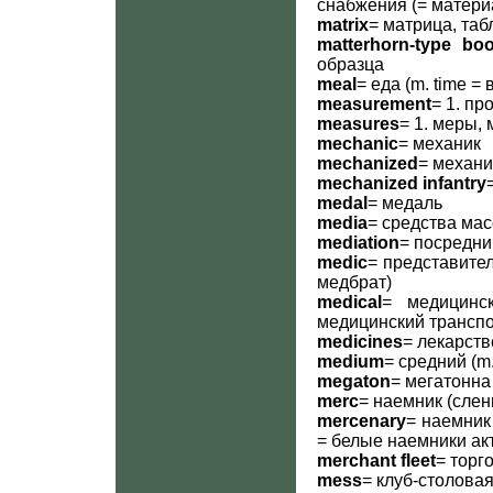
снабжения (= матери
matrix
= матрица, таб
matterhorn-type boo
образца
meal
= еда (m. time 
measurement
= 1. пр
measures
= 1. меры,
mechanic
= механик
mechanized
= механи
mechanized infantry
medal
= медаль
media
= средства ма
mediation
= посредни
medic
= представите
медбрат)
medical
= медицинск
медицинский транспо
medicines
= лекарст
medium
= средний (m.
megaton
= мегатонна
merc
= наемник (слен
mercenary
= наемник 
= белые наемники ак
merchant fleet
= торг
mess
= клуб-столовая