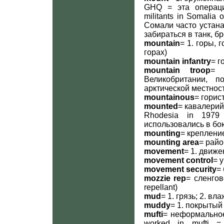
GHQ = эта операция
militants in Somalia 
Сомали часто устана
забираться в танк, б
mountain
= 1. горы, 
горах)
mountain infantry
= г
mountain troop
= 
Великобритании, 
арктической местнос
mountainous
= горис
mounted
= кавалерийс
Rhodesia in 1979
использовались в бою
mounting
= креплени
mounting area
= райо
movement
= 1. движ
movement control
= 
movement security
=
mozzie rep
= сленгов
repellant)
mud
= 1. грязь; 2. вл
muddy
= 1. покрытый
mufti
= неформальное 
worked in mufti 