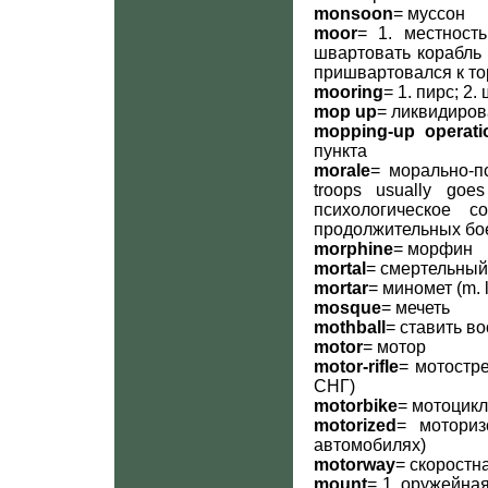
monsoon
= муссон
moor
= 1. местност
швартовать корабль (
пришвартовался к то
mooring
= 1. пирс; 2
mop up
= ликвидиров
mopping-up operati
пункта
morale
= морально-пс
troops usually goe
психологическое 
продолжительных бо
morphine
= морфин
mortal
= смертельный
mortar
= миномет (m. 
mosque
= мечеть
mothball
= ставить в
motor
= мотор
motor-rifle
= мотостр
СНГ)
motorbike
= мотоцикл
motorized
= моториз
автомобилях)
motorway
= скоростн
mount
= 1. оружейная