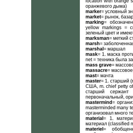
location with orang
оранжевого дыма)
marker
= условный зн
market
= рынок, база
marking
= обозначени
yellow markings =
зеленый цвет и имею
marksman
= меткий с
marsh
= заболоченная
marshal
= маршал
mask
= 1. маска прот
net = техника была 
mass grave
= массов
massacre
= массовое
mast
= мачта
master
= 1. старший 
США, m. chief petty 
старший сержант
первоначальный, ор
mastermind
= органи
masterminded many te
организовал много те
material
= 1. матери
материал (classified
materiel
= обобщенн