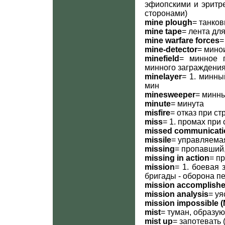
эфиопскими и эритр
сторонами)
mine plough
= танковы
mine tape
= лента дл
mine warfare forces
=
mine-detector
= мино
minefield
= минное п
минного заграждения
minelayer
= 1. минны
мин
minesweeper
= минн
minute
= минута
misfire
= отказ при ст
miss
= 1. промах при
missed communicati
missile
= управляемая
missing
= пропавший
missing in action
= п
mission
= 1. боевая з
бригады - оборона пе
mission accomplishe
mission analysis
= у
mission impossible (
mist
= туман, образу
mist up
= запотевать 