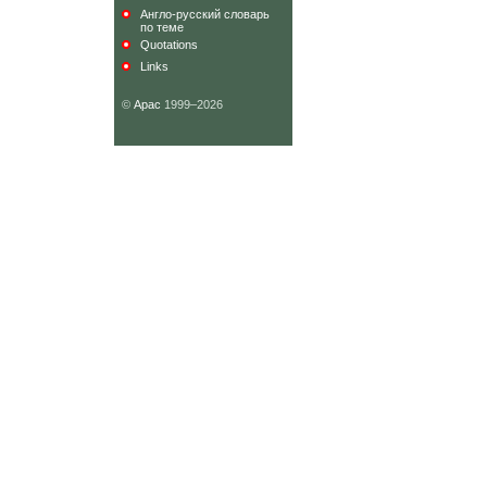
Англо-русский словарь
по теме
Quotations
Links
©
Арас
1999–2026