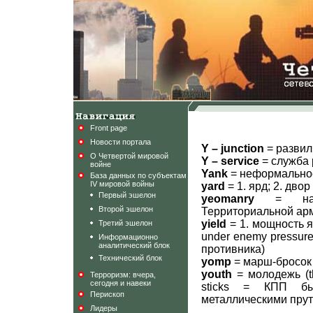
Front page
Новости портала
Y – junction
= развил
О Четвертой мировой
Y – service
= служба
войне
Yank
= неформально
База данных по субъектам
IV мировой войны
yard
= 1. ярд; 2. дво
Первый эшелон
yeomanry
= наиме
Второй эшелон
Территориальной ар
yield
= 1. мощность яд
Третий эшелон
under enemy pressur
Информационно
аналитический блок
противника)
Технический блок
yomp
= марш-бросок
youth
= молодежь (th
Терроризм: вчера,
сегодня и навеки
sticks = КПП бы
Перископ
металлическими прут
Лидеры