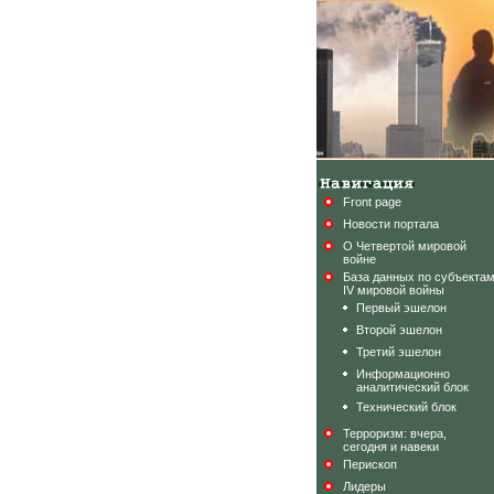
Front page
Новости портала
О Четвертой мировой
войне
База данных по субъекта
IV мировой войны
Первый эшелон
Второй эшелон
Третий эшелон
Информационно
аналитический блок
Технический блок
Терроризм: вчера,
сегодня и навеки
Перископ
Лидеры