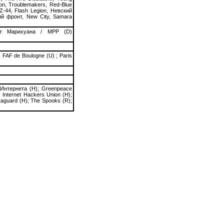
on, Troublemakers, Red-Blue
, Z-44, Flash Legion, Невский
ий фронт, New City, Samara
ект Марихуана / МРР (D)
 FAF de Boulogne (U) ; Paris
Интернета (Н); Greenpeace
; Internet Hackers Union (Н);
taguard (H); The Spooks (R);