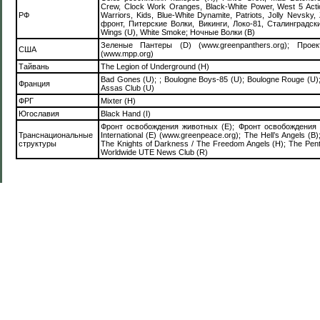
Crew, Clock Work Oranges, Black-White Power, West 5 Acti
РФ
Warriors, Kids, Blue-White Dynamite, Patriots, Jolly Nevsky
фронт, Питерские Волки, Викинги, Локо-81, Сталинградск
Wings (U), White Smoke; Ночные Волки (В)
Зеленые Пантеры (D) (www.greenpanthers.org); Про
США
(www.mpp.org)
Тайвань
The Legion of Underground (H)
Bad Gones (U); ; Boulogne Boys-85 (U); Boulogne Rouge (U);
Франция
Assas Club (U)
ФРГ
Mixter (H)
Югославия
Black Hand (I)
Фронт освобождения животных (Е); Фронт освобождения 
Транснациональные
International (Е) (www.greenpeace.org); The Hell’s Angels (B)
структуры
The Knights of Darkness / The Freedom Angels (H); The Pen
Worldwide UTE News Club (R)