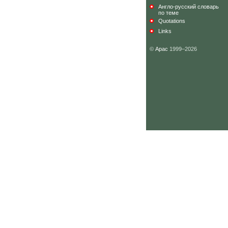
Англо-русский словарь
по теме
Quotations
Links
©
Арас
1999–2026