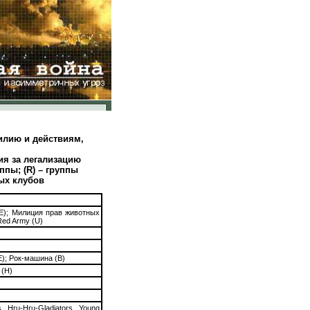
илию и действиям,
ия за легализацию
уппы; (R) – группы
ых клубов
E); Милиция прав животных
Red Army (U)
E); Рок-машина (В)
 (H)
, Hru-Hru-Gladiators, Young