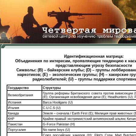
Идентификационная матрица:
Объединения по интересам, проявляющие тенденцию к нас
представляющим угрозу безопасности
Символы: (В) – байкерские клубы; (D) – группы лоббирован
наркотиков; (Е) – экологические группы; (Н) – хакерские гр
м
радиолюбителей; (U) – группы поддержки спортивн
Государство
Структуры
Группа реформы Британского совета против вивисекции (
Великобритания
(E); Организация освобождения дичи (Е); Headhunters (U); 
Испания
Barca Hooligans (U)
Италия
C.U.C.S (U)
Канада
Земля – сначала / Earth First (Е); Милиция прав животных (
КНР
Крайне правый экстремистский антияпонский альянс Китая
Пакистан
G-Force Pakistan (H)
Португалия
No name boys (U)
Союз российских хакеров (Н); Flint’s Crew, Mad Butchers