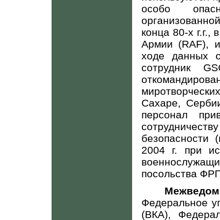
особо опас
организованной
конца 80-х г.г.
Армии (
RAF
), 
ходе данных 
сотрудник
GS
откомандиро
миротворческих
Сахаре, Серби
персонал при
сотрудничес
безопасности (
2004 г. при и
военнослуж
посольства ФРГ
Межвед
Федеральное у
(ВКА), Федера