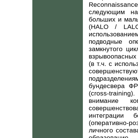
Reconnaissance
следующим на
больших и мал
(
HALO
/
LAL
использован
подводные оп
замкнутого ци
взрывоопасных 
(в т.ч. с испол
совершенств
подразделен
бундесвера ФР
(
cross
-
training
).
внимание к
совершенство
интеграции 
(оперативно-р
личного состав
образование.