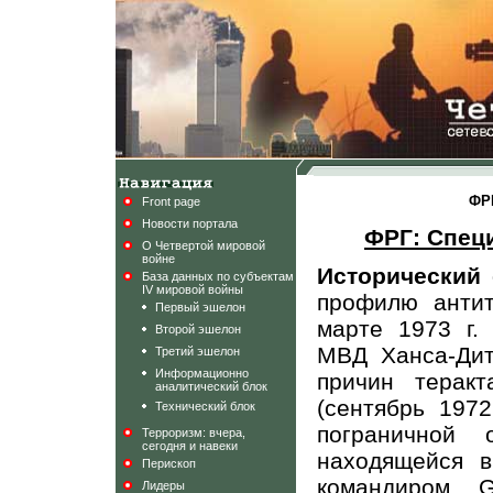
ФРГ
Front page
Новости портала
ФРГ: Спец
О Четвертой мировой
войне
Исторический
База данных по субъектам
IV мировой войны
профилю анти
Первый эшелон
марте 1973 г.
Второй эшелон
МВД Ханса-Дит
Третий эшелон
Информационно
причин терак
аналитический блок
(сентябрь 197
Технический блок
пограничной 
Терроризм: вчера,
сегодня и навеки
находящейся 
Перископ
командиром
Лидеры