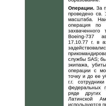
Операции.
За п
проведено св. 
масштаба. На
операция по 
захваченного 
Boeing
-737 а
17.10.77 г. в 
задействова
прикомандиро
службы
SAS
; б
экипажа, убит
операции с мо
точку и до ее у
г.г. сотрудни
федеральных по
ряде других 
Латинской Ам
используются п