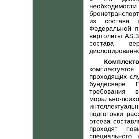
необходим
бронетранспор
из состава 
Федеральной п
вертолеты
AS
.
состава в
дислоцированног
Комплек
комплектуетс
проходящих сл
бундесвере.
Пр
требования 
морально-п
интеллектуальн
подготовки рас
отсева составл
проходят по
специального