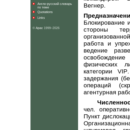
Англо-русский словарь
Вегнер.
по теме
Quotations
Предназнач
Links
Блокирование 
©
Арас
1999–2026
стороны тер
организованн
работа и упре
ведение разве
освобождени
физических 
категории
VIP
задержания (бе
операций (ск
агентурная раб
Численнос
чел. оператив
Пункт дислокаци
Организационн