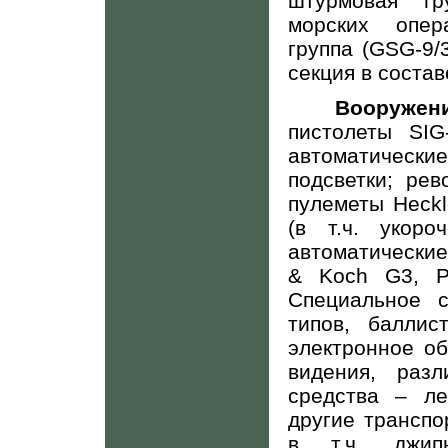
штурмовая гр
морских опер
группа (
GSG
-9/
секция в состав
Вооружен
пистолеты
SIG
автоматическ
подсветки; ре
пулеметы
Heckl
(в т.ч. укор
автоматически
&
Koch
G
3,
Специальное 
типов, баллис
электронное о
видения, разл
средства – ле
другие трансп
в т.ч. дж