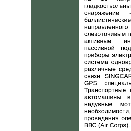
гладкоствольн
снаряжение 
баллистически
направленного 
слезоточивым 
активные ин
пассивной под
приборы электр
система одновр
различные сред
связи
SINGCA
GPS
; специал
Транспортные 
автомашины в
надувные мо
необходимост
проведения оп
ВВС (
Air
Corps
).