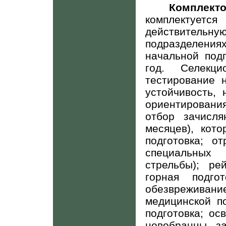
Комплек
комплектуется
действител
подразделения
начальной под
год. Селекц
тестирование 
устойчивость,
ориентировани
отбор зачисля
месяцев), кот
подготовка; о
специальных
стрельбы); ре
горная подго
обезврежива
медицинской п
подготовка; ос
новобранцы з