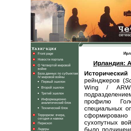
Ирл
Front page
Новости портала
Ирландия: 
О Четвертой мировой
войне
Исторически
База данных по субъектам
IV мировой войны
рейнджеров (
Sc
Первый эшелон
Wing
/
ARW
Второй эшелон
подразделение
Третий эшелон
Информационно
профилю Гол
аналитический блок
специальных о
Технический блок
сформировано
Терроризм: вчера,
сегодня и навеки
сухопутных во
Перископ
было подчинен
Лидеры