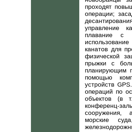
проходят повыш
операции; заса
десантирован
управление к
плавание с а
использовани
канатов для п
физической з
прыжки с бол
планирующим 
помощью ком
устройств
GPS
операций по о
объектов (в т
конференц-за
сооружения, 
морские суда
железнодорожн