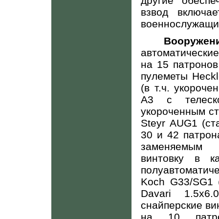
другие обеспе
взвод включа
военнослужащи
Вооружен
автоматически
на 15 патронов
пулеметы
Heckl
(в т.ч. укороч
А3 с телеск
укороченным ст
Steyr
AUG
1 (с
30 и 42 патрон
заменяемым 
винтовку в к
полуавтоматич
Koch
G
33/
SG
1 
Davari
1.5х6.0
снайперские ви
на 10 патро