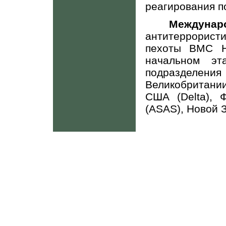
реагирования п
Междуна
антитеррорис
пехоты ВМС Н
начальном эт
подразделения
Великобритании
США (
Delta
), 
(
ASAS
), Новой 