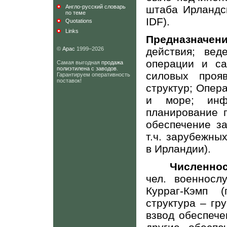
Англо-русский словарь
штаба Ирландс
по теме
IDF
).
Quotations
Links
Предназначен
©
Арас
1999–2026
действия; вед
операции и са
Самая выгодная
продажа
полиэтилена с заводов
.
силовых проя
Гарантируем оперативность
поставок!
структур; Опер
и море; инфо
планирование 
обеспечение з
т.ч. зарубежны
в Ирландии).
Численнос
чел. военносл
Курраг-Кэмп (
структура – гр
взвод обеспече