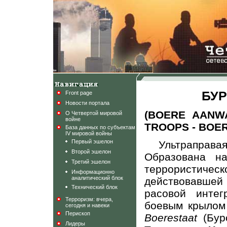
БУР
Front page
Новости портала
(BOERE AANW
О Четвертой мировой
войне
TROOPS - BOE
База данных по субъектам
IV мировой войны
Первый эшелон
Ультраправ
Второй эшелон
Образована н
Третий эшелон
террористиче
Информационно
аналитический блок
действовавшей
Технический блок
расовой интег
Терроризм: вчера,
боевым крылом
сегодня и навеки
Перископ
Boerestaat
(Бур
Лидеры