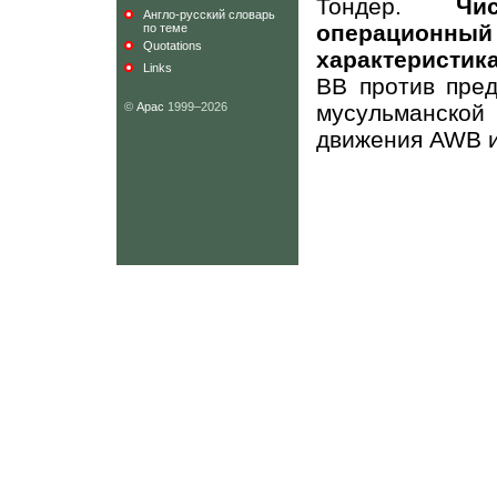
Тондер.
Чи
Англо-русский словарь
операционный
по теме
Quotations
характеристик
Links
ВВ против пред
©
Арас
1999–2026
мусульманско
движения
AWB