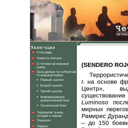
Front page
Новости портала
(SENDERO ROJO
О Четвертой мировой
войне
База данных по субъектам
Террористиче
IV мировой войны
Первый эшелон
г. на основе ф
Второй эшелон
Центр», вы
Третий эшелон
существован
Информационно
аналитический блок
Luminoso
после
Технический блок
мирных перего
Терроризм: вчера,
Рамирес Дуранд
сегодня и навеки
Перископ
– до 150 боев
Лидеры