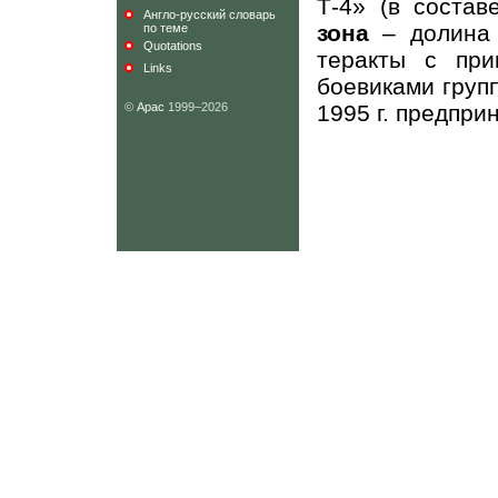
Т-4» (в состав
Англо-русский словарь
зона
– долина
по теме
Quotations
теракты с при
Links
боевиками груп
©
Арас
1999–2026
1995 г. предпри