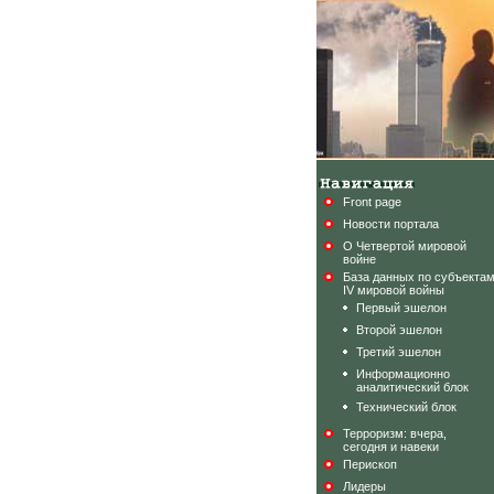
Front page
Новости портала
О Четвертой мировой
войне
База данных по субъекта
IV мировой войны
Первый эшелон
Второй эшелон
Третий эшелон
Информационно
аналитический блок
Технический блок
Терроризм: вчера,
сегодня и навеки
Перископ
Лидеры