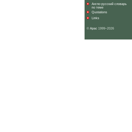
Англо-русский словарь
по теме
Quotations
Links
©
Арас
1999–2026