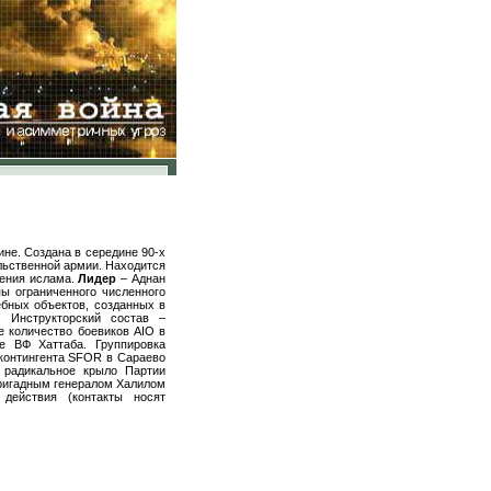
ине. Создана в середине 90-х
льственной армии. Находится
ления ислама.
Лидер
– Аднан
ы ограниченного численного
чебных объектов, созданных в
. Инструкторский состав –
ое количество боевиков
AIO
в
е ВФ Хаттаба. Группировка
контингента
SFOR
в Сараево
радикальное крыло Партии
ригадным генералом Халилом
 действия (контакты носят