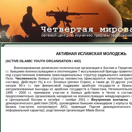
АКТИВНАЯ ИСЛАМСКАЯ МОЛОДЕЖЬ
(ACTIVE ISLAMIC YOUTH ORGANISATION / AIO)
Военизированная религиозно-политическая организация в Боснии и Герцегов
г.г. бывшими военнослужащими и ополченцами 7 мусульманской бригады правите
м
под существенным влиянием транснациональных структур радикального направ
Пезо.
Численность
боевых структур неизвестна (фиксируются латентные групп
состава). Действует УЦ в н.п. Бочинья (регион Озрен), а также до 10 других у
начале 90-х г.г. при финансовой поддержке арабских государств и Ирана
натурализованные выходцы из арабских государств и Пакистана. Незначительн
1999 – 2000 г.г. принимало участие в боевых действиях в Чечне в состав
предположительно организовала нападения на военнослужащих международного 
и Центральной Боснии в октябре – ноябре 2001 г.
Внутренние контакты
- 
демократического действия (
SDA
), руководимое бывшим командиром 1 корпуса б
Брзина (частично контролирует
AIO
); правящая Партия демократического
неформальный характер); родственная организация
Mlada
Bosna
.