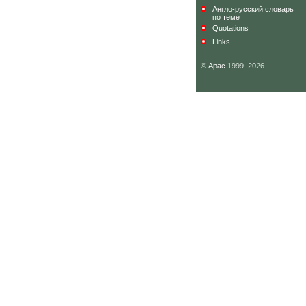
Англо-русский словарь
по теме
Quotations
Links
©
Арас
1999–2026