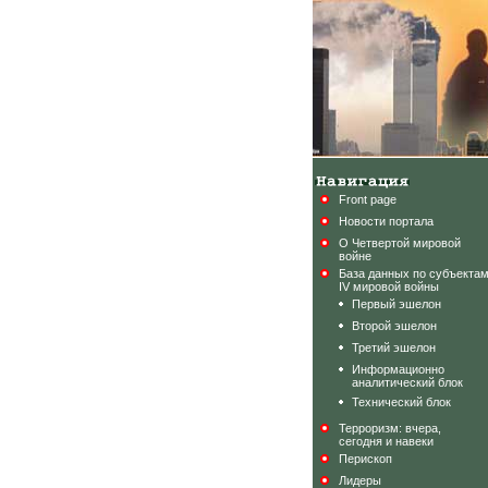
Front page
Новости портала
О Четвертой мировой
войне
База данных по субъекта
IV мировой войны
Первый эшелон
Второй эшелон
Третий эшелон
Информационно
аналитический блок
Технический блок
Терроризм: вчера,
сегодня и навеки
Перископ
Лидеры