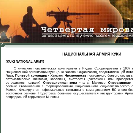
НАЦИОНАЛЬНАЯ АРМИЯ КУКИ
(KUKI NATIONAL ARMY)
Этническая повстанческая группировка в Индии. Сформирована в 1987 г
Национальной организации Куки (
Kuki
National
Organization
), представляющей инт
м
Нага
.
Полевой командир
- Ханглен.
Численность
постоянного боевого состава
автоматические винтовки, карабины, пистолеты (захвачены или приобрет
сотрудников полиции).
Операционная зона
– штат Манипур.
Оперативные 
боевые столкновения с формированиями Национального социалистического 
Метеи
. Фиксируются неформальные
контакты
с командованием ВС и сил без
восточном регионе. Подготовка боевиков осуществляется инструкторами Арм
сопредельной территории Мьянмы.