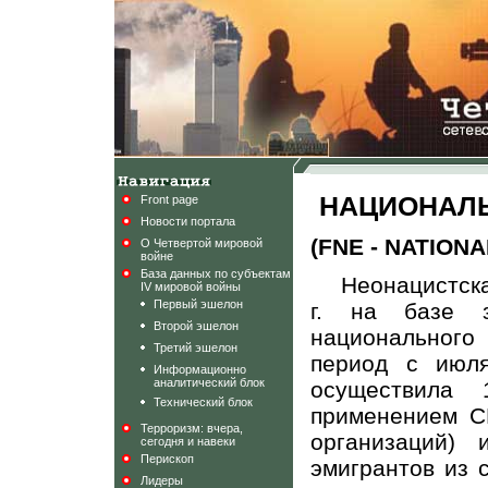
НАЦИОНАЛ
Front page
Новости портала
(FNE - NATION
О Четвертой мировой
войне
База данных по субъектам
Неонацистска
IV мировой войны
Первый эшелон
г. на базе з
Второй эшелон
национального
Третий эшелон
период с июля
Информационно
аналитический блок
осуществила 
Технический блок
применением С
Терроризм: вчера,
организаций) 
сегодня и навеки
Перископ
эмигрантов из 
Лидеры