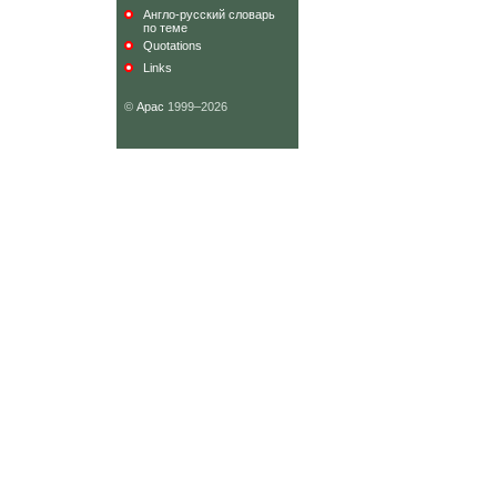
Англо-русский словарь
по теме
Quotations
Links
©
Арас
1999–2026