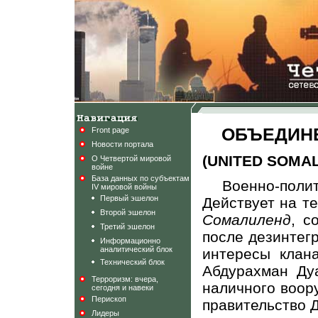
ОБЪЕДИН
Front page
Новости портала
(UNITED SOMAL
О Четвертой мировой
войне
База данных по субъектам
Военно-пол
IV мировой войны
Первый эшелон
Действует на т
Второй эшелон
Сомалиленд
, с
Третий эшелон
после дезинтег
Информационно
аналитический блок
интересы кла
Технический блок
Абдурахман Ду
Терроризм: вчера,
наличного воор
сегодня и навеки
Перископ
правительство 
Лидеры