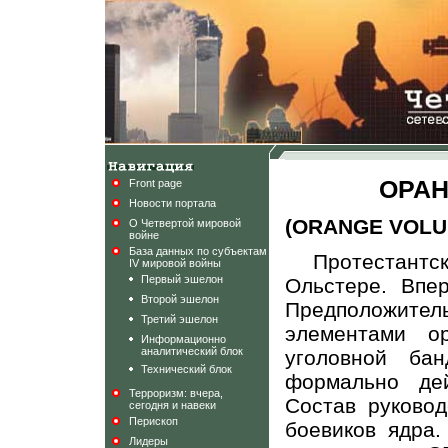
ОРАН
Front page
Новости портала
(ORANGE VOLU
О Четвертой мировой
войне
База данных по субъектам
Протестант
IV мировой войны
Первый эшелон
Ольстере. Впе
Второй эшелон
Предположит
Третий эшелон
элементами о
Информационно
аналитический блок
уголовной б
Технический блок
формально де
Терроризм: вчера,
Состав руковод
сегодня и навеки
Перископ
боевиков ядра
Лидеры