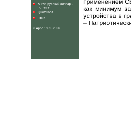
применением СВ
Англо-русский словарь
как минимум за
по теме
Quotations
устройства в г
Links
– Патриотически
©
Арас
1999–2026