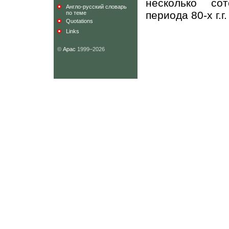
несколько со
Англо-русский словарь
периода 80-х г.г
по теме
Quotations
Links
©
Арас
1999–2026