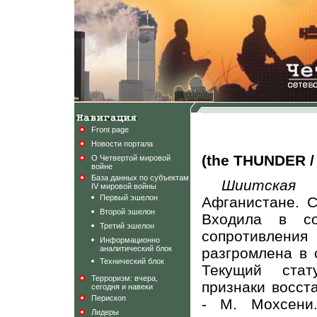
Front page
Новости портала
(the THUNDER /
О Четвертой мировой
войне
База данных по субъектам
Шиитская
во
IV мировой войны
Первый эшелон
Афганистане. С
Второй эшелон
Входила в со
Третий эшелон
сопротивлени
Информационно
аналитический блок
разгромлена в 
Технический блок
Текущий стат
Терроризм: вчера,
признаки восст
сегодня и навеки
Перископ
- М. Мохсени
Лидеры