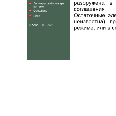
разоружена в 
Англо-русский словарь
по теме
соглашения 
Quotations
Остаточные эле
Links
неизвестна) п
©
Арас
1999–2026
режиме, или в с