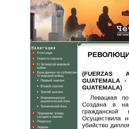
РЕВОЛЮЦ
Front page
Новости портала
О Четвертой мировой
войне
(FUERZAS 
База данных по субъектам
IV мировой войны
GUATEMALA -
Первый эшелон
GUATEMALA)
Второй эшелон
Третий эшелон
Левацкая по
Информационно
аналитический блок
Создана в на
Технический блок
гражданской 
Терроризм: вчера,
сегодня и навеки
Осуществила не
Перископ
убийство дипло
Лидеры