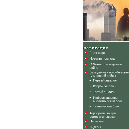
Front page
Новости портала
О Четвертой мировой
войне
База данных по субъекта
IV мировой войны
Первый эшелон
Второй эшелон
Третий эшелон
Информационно
аналитический блок
Технический блок
Терроризм: вчера,
сегодня и навеки
Перископ
Лидеры