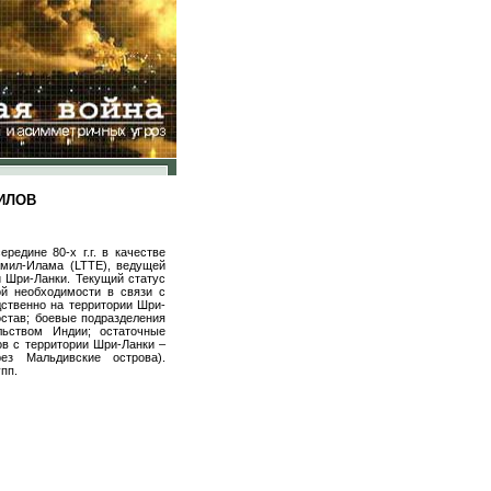
ИЛОВ
едине 80-х г.г. в качестве
амил-Илама (
LTTE
), ведущей
и Шри-Ланки. Текущий статус
ой необходимости в связи с
ственно на территории Шри-
остав; боевые подразделения
льством Индии; остаточные
в с территории Шри-Ланки –
ез Мальдивские острова).
пп.