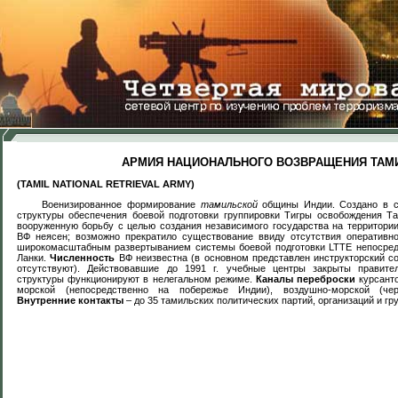
АРМИЯ НАЦИОНАЛЬНОГО ВОЗВРАЩЕНИЯ ТАМ
(TAMIL NATIONAL RETRIEVAL ARMY)
Военизированное формирование
тамильской
общины Индии. Создано в сер
структуры обеспечения боевой подготовки группировки Тигры освобождения Т
м
вооруженную борьбу с целью создания независимого государства на территори
ВФ неясен; возможно прекратило существование ввиду отсутствия оперативн
широкомасштабным развертыванием системы боевой подготовки
LTTE
непосред
Ланки.
Численность
ВФ неизвестна (в основном представлен инструкторский с
отсутствуют). Действовавшие до 1991 г. учебные центры закрыты правите
структуры функционируют в нелегальном режиме.
Каналы переброски
курсанто
морской (непосредственно на побережье Индии), воздушно-морской (чер
Внутренние контакты
– до 35 тамильских политических партий, организаций и гру