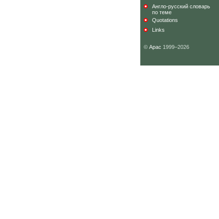
Англо-русский словарь
по теме
Quotations
Links
©
Арас
1999–2026