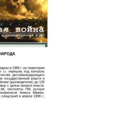
НАРОДА
даны в 1986 г. на территории
г.г. перешла под контроль
честве дестабилизирующего
ов государственной власти и
Молои (руководители); до 130
овор с целью захвата власти.
АК, пистолеты ПМ, ручные
оеприпасов Алекса Мамбы.
спецслужб в апреле 1998 г.;