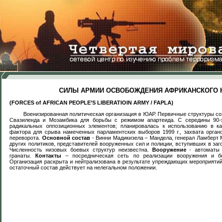
СИЛЫ АРМИИ ОСВОБОЖДЕНИЯ АФРИКАНСКОГО 
(FORCES of AFRICAN PEOPLE’S LIBERATIOIN ARMY / FAPLA)
Военизированная политическая организация в ЮАР. Первичные структуры соз
Свазиленда и Мозамбика для борьбы с режимом апартеида. С середины 90-х 
м
радикальных оппозиционных элементов; планировалась к использованию в ка
фактора для срыва намеченных парламентских выборов 1999 г., захвата орган
переворота.
Основной состав
- Винни Мадикизела – Мандела, генерал Ламберт 
других политиков, представителей вооруженных сил и полиции, вступивших в заг
Численность низовых боевых структур неизвестна.
Вооружение
- автоматы 
гранаты.
Контакты
– посредническая сеть по реализации вооружения и б
Организация раскрыта и нейтрализована в результате упреждающих мероприятий 
остаточный состав действует на нелегальном положении.