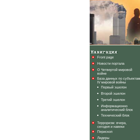
Front page
Новости портала
О Четвертой мировой
войне
База данных по субъекта
IV мировой войны
Первый эшелон
Второй эшелон
Третий эшелон
Информационно
аналитический блок
Технический блок
Терроризм: вчера,
сегодня и навеки
Перископ
Лидеры