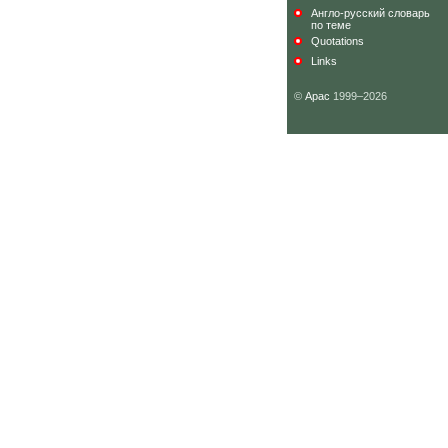
Англо-русский словарь
по теме
Quotations
Links
©
Арас
1999–2026