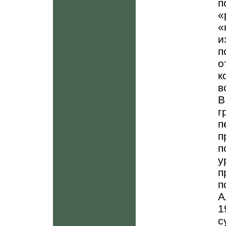
п
«
«
и
п
к
в
В
г
п
п
у
п
А
1
с