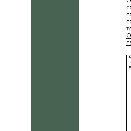
О
п
с
с
т
О
п
К
п