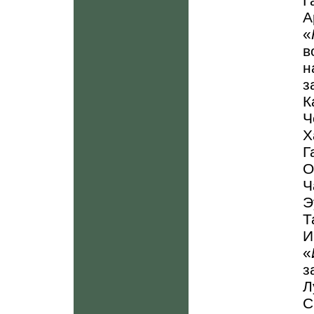
Г
А
«
в
з
К
Ч
Г
Ч
Э
Т
И
«
з
С