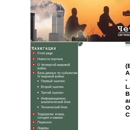
Front page
Новости портала
О Четвертой мировой
войне
A
База данных по субъектам
IV мировой войны
-
Первый эшелон
L
Второй эшелон
B
Третий эшелон
Информационно
аналитический блок
Технический блок
С
Терроризм: вчера,
сегодня и навеки
Перископ
Лидеры