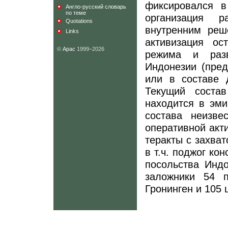
фиксировался в
Англо-русский словарь
по теме
организация р
Quotations
внутренним реш
Links
активизация ос
©
Арас
1999–2026
режима и разв
Индонезии (пре
или в составе
Текущий
соста
находится в эми
состава неизве
оперативной акти
теракты с захва
в т.ч. поджог кон
посольства Индо
заложники 54 п
Гронинген
и 105 ш