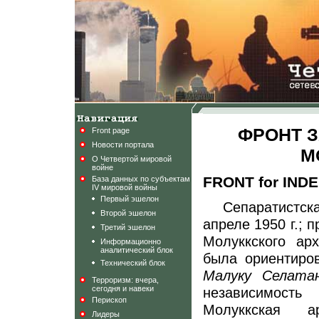
ФРОНТ 
Front page
Новости портала
М
О Четвертой мировой
войне
FRONT for IN
База данных по субъектам
IV мировой войны
Первый эшелон
Сепаратистс
Второй эшелон
апреле 1950 г.; 
Третий эшелон
Молуккского
арх
Информационно
аналитический блок
была ориентиро
Технический блок
Малуку
Селата
Терроризм: вчера,
сегодня и навеки
независимост
Перископ
Молуккская
арм
Лидеры