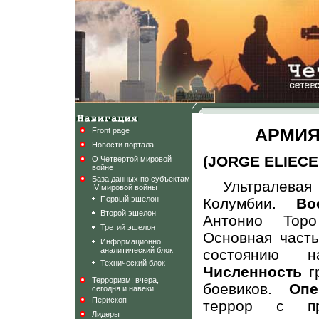
АРМИЯ
Front page
Новости портала
(JORGE ELIECE
О Четвертой мировой
войне
База данных по субъектам
Ультралева
IV мировой войны
Первый эшелон
Колумбии.
Во
Второй эшелон
Антонио Тор
Третий эшелон
Основная часть
Информационно
аналитический блок
состоянию н
Технический блок
Численность
гр
Терроризм: вчера,
боевиков.
Опе
сегодня и навеки
Перископ
террор с при
Лидеры