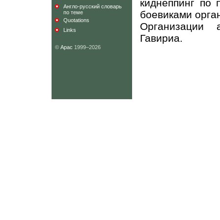
киднеппинг по 
Англо-русский словарь
боевиками орга
по теме
Quotations
Организации а
Links
Гавириа.
©
Арас
1999–2026