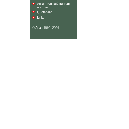
Англо-русский словарь
по теме
Quotations
Links
©
Арас
1999–2026