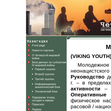
М
Front page
Новости портала
(VIKING YOUTH
О Четвертой мировой
войне
База данных по субъектам
Молодежн
IV мировой войны
Первый эшелон
неонацистско
Второй эшелон
Руководство
де
Третий эшелон
г. – в предел
Информационно
аналитический блок
активности
– м
Технический блок
Оперативные
Терроризм: вчера,
физическое на
сегодня и навеки
Перископ
расовой / наци
Лидеры