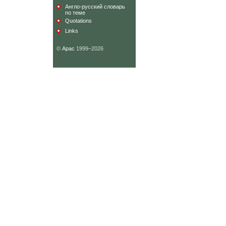
Англо-русский словарь
по теме
Quotations
Links
©
Арас
1999–2026