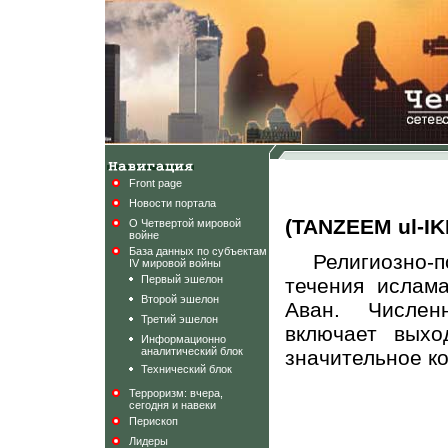
Front page
Новости портала
(TANZEEM ul-I
О Четвертой мировой
войне
База данных по субъектам
Религиозно
IV мировой войны
Первый эшелон
течения ислам
Второй эшелон
Аван. Числен
Третий эшелон
включает выхо
Информационно
аналитический блок
значительное к
Технический блок
Терроризм: вчера,
сегодня и навеки
Перископ
Лидеры