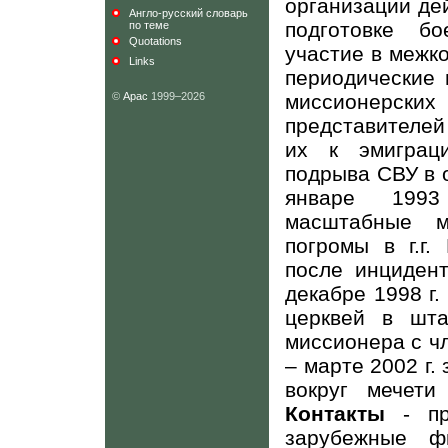
организации де
Англо-русский словарь
подготовке б
по теме
Quotations
участие в межк
Links
периодические 
©
Арас
1999–2026
миссионерских
представителей
их к эмиграц
подрыва СВУ в о
январе 1993
масштабные м
погромы в г.г.
после инциден
декабре 1998 г.
церквей в шта
миссионера с ч
– марте 2002 г
вокруг мечети
Контакты
- пр
зарубежные ф