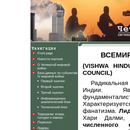
ВСЕМИ
Front page
Новости портала
(VISHWA HIN
О Четвертой мировой
войне
COUNCIL)
База данных по субъектам
IV мировой войны
Первый эшелон
Радикальная
Второй эшелон
Индии. Яв
Третий эшелон
фундаменталис
Информационно
аналитический блок
Характеризуе
Технический блок
фанатизма.
Ли
Терроризм: вчера,
Хари Далми, 
сегодня и навеки
Перископ
численного с
Лидеры