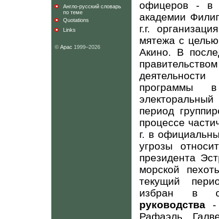
офицеров - в
Англо-русский словарь
по теме
академии Филип
Quotations
г.г. организац
Links
мятежа с целью
©
Арас
1999–2026
Акино. В посл
правительство
деятельности
программы 
электоральны
период группир
процессе части
г. в официальн
угрозы относи
президента Эс
морской пехот
текущий пери
избран в с
руководства
- 
Рафаэль Галве