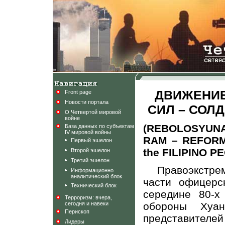
ДВИЖЕНИЕ
Front page
Новости портала
СИЛ – СОЛ
О Четвертой мировой
войне
(REBOLOSYUN
База данных по субъектам
IV мировой войны
RAM – REFORM
Первый эшелон
the FILIPINO P
Второй эшелон
Третий эшелон
Правоэкстре
Информационно
аналитический блок
части офицерс
Технический блок
середине 80-х
Терроризм: вчера,
сегодня и навеки
обороны Хуа
Перископ
представител
Лидеры