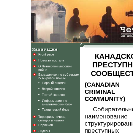
КАНАДСК
Front page
Новости портала
ПРЕСТУП
О Четвертой мировой
войне
СООБЩЕС
База данных по субъектам
IV мировой войны
Первый эшелон
(CANADIAN
Второй эшелон
CRIMINAL
Третий эшелон
COMMUNITY)
Информационно
аналитический блок
Собирательн
Технический блок
наименование
Терроризм: вчера,
сегодня и навеки
структурирован
Перископ
преступных
Лидеры