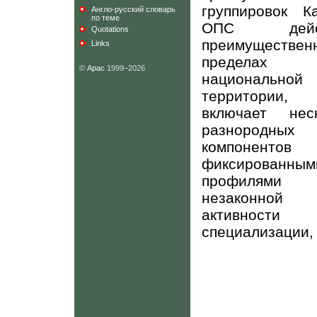
группировок К
Англо-русский словарь
по теме
ОПС дейст
Quotations
преимуществе
Links
пределах
©
Арас
1999–2026
национальной
территори
включает неск
разнородных
компонент
фиксированным
профилями
незаконной
активнос
специализации, в