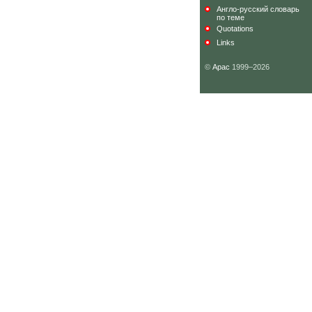
Англо-русский словарь
по теме
Quotations
Links
©
Арас
1999–2026