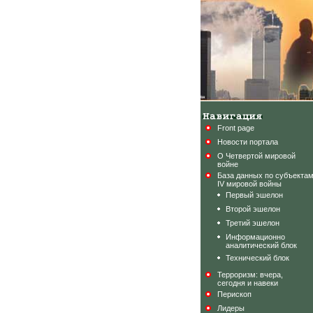
Front page
Новости портала
О Четвертой мировой
войне
База данных по субъекта
IV мировой войны
Первый эшелон
Второй эшелон
Третий эшелон
Информационно
аналитический блок
Технический блок
Терроризм: вчера,
сегодня и навеки
Перископ
Лидеры