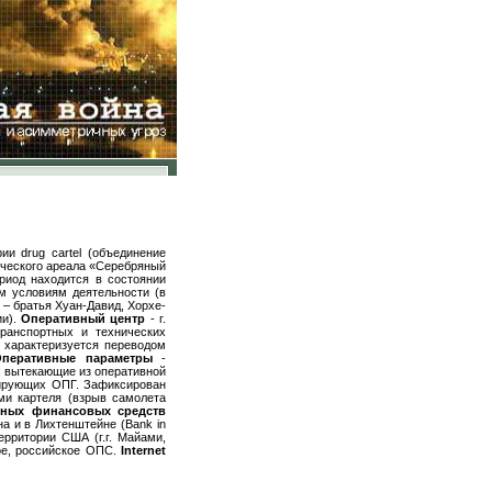
ории
drug
cartel
(объединение
ического ареала «Серебряный
ериод находится в состоянии
 условиям деятельности (в
– братья Хуан-Давид, Хорхе-
ии).
Оперативный центр
- г.
ранспортных и технических
а характеризуется переводом
Оперативные параметры
-
х; вытекающие из оперативной
рирующих ОПГ. Зафиксирован
ми картеля (взрыв самолета
нных финансовых средств
а и в Лихтенштейне (
Bank
in
рритории США (г.г. Майами,
кое, российское ОПС.
Internet