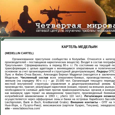
КАРТЕЛЬ МЕДЕЛЬИН
(MEDELLIN CARTEL)
Организованное преступное сообщество в Колумбии. Относится к катег
производителей – поставщиков наркотических веществ). Входит в состав географ
м
Треугольник». Сформировалось в период 80-х г.г. По состоянию на текущий п
трансформации с целью адаптации к меняющимся оперативным и политическим
основном за счет организационной и структурной децентрализации).
Лидеры
ОПС 
Луис и Фабио Очоа Васкес; Алехандро Бернал Мадригал (находятся в заключен
Медельин.
Численный состав
всех оперативно-боевых, производственных, т
звеньев (на середину 90-х г.г.) – до 15.000 чел. Организация текущего период
жесткой внутренней структуры управления в децентрализованный режим.
производство, транзит, реализация наркотиков (кокаин, героин) на внешних рынка
необходимости силовые действия против правоохранительных органов и конку
как минимум один теракт на авиационном транспорте, произведенный боевика
колумбийской авиакомпании в 1993 г.; убито 110 чел.).
Легализация незако
осуществляется через оффшорные зоны и банки на островах Карибского бассейн
Liechtenstein
,
Bank
in
Buch
,
Kreditanstalt
Grabs
).
Внешние контакты
– ОПГ на те
Нью-Йорк, о. Пуэрто-Рико); мексиканское (картели Хуарес, Тихуана), эквадорс
site
– www.fabioochoa.com/