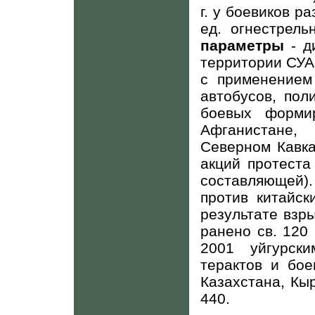
г. у боевиков р
ед. огнестрел
параметры
- д
территории СУАР
с применением
автобусов, пол
боевых форми
Афганистане,
Северном Кавка
акций протеста
составляющей).
против китайск
результате взры
ранено св. 120
2001 уйгурск
терактов и бо
Казахстана, Кыр
440.