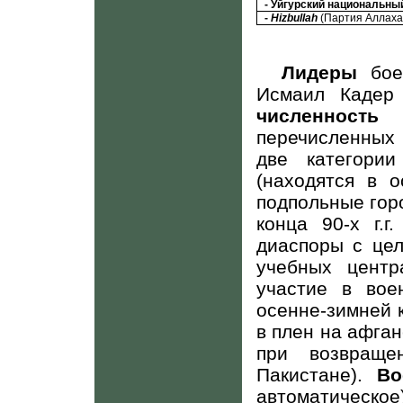
- Уйгурский национальны
-
Hizbullah
(Партия Аллаха
Лидеры
боев
Исмаил Кадер 
численность
в
перечисленных
две категори
(находятся в 
подпольные гор
конца 90-х г.г
диаспоры с цел
учебных центр
участие в вое
осенне-зимней ка
в плен на афга
при возвраще
Пакистане).
Во
автоматическое)