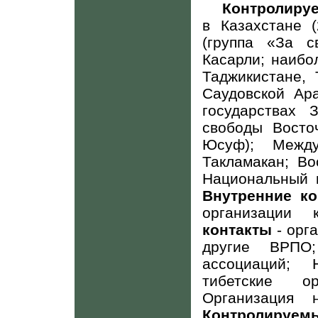
Контролиру
в Казахстане (
(группа «За с
Касарли; наибо
Таджикистане, 
Саудовской Ар
государствах 
свободы Восточ
Юсуф); Между
Такламакан; Во
Национальный к
Внутренние к
организации 
контакты
- орга
другие ВРПО;
ассоциаций;
тибетские ор
Организация н
Контролируе