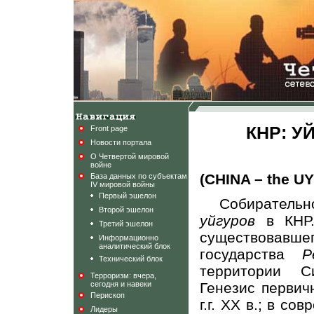
КНР: У
Front page
Новости портала
О Четвертой мировой
войне
(CHINA – the 
База данных по субъектам
IV мировой войны
Первый эшелон
Собирательн
Второй эшелон
уйгуров
в КН
Третий эшелон
существовавшег
Информационно
аналитический блок
государства
Р
Технический блок
территории Си
Терроризм: вчера,
сегодня и навеки
Генезис первич
Перископ
г.г. ХХ в.; в с
Лидеры