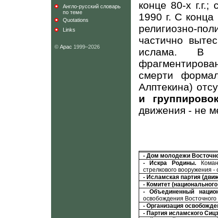
конце 80-х г.г.
Англо-русский словарь
по теме
1990 г. С конца
Quotations
религиозно-по
Links
частично выте
©
Арас
1999–2026
ислама. В о
фрагментирован
смерти форма
Алптекина) отс
и группирово
движения - не м
- Дом молодежи Восточно
- Искра Родины.
Команд
стрелкового вооружения - с
- Исламская партия (дви
- Комитет (национального
- Объединенный нацио
освобождения Восточного 
- Организация освобожде
- Партия исламского Сиц