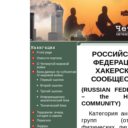
РОССИЙС
Front page
Новости портала
ФЕДЕРАЦ
О Четвертой мировой
войне
ХАКЕРС
База данных по субъектам
IV мировой войны
СООБЩЕС
Первый эшелон
Второй эшелон
(RUSSIAN FED
Третий эшелон
– the HA
Информационно
аналитический блок
COMMUNITY)
Технический блок
Категория а
Терроризм: вчера,
сегодня и навеки
групп (отд
Перископ
физических ли
Лидеры