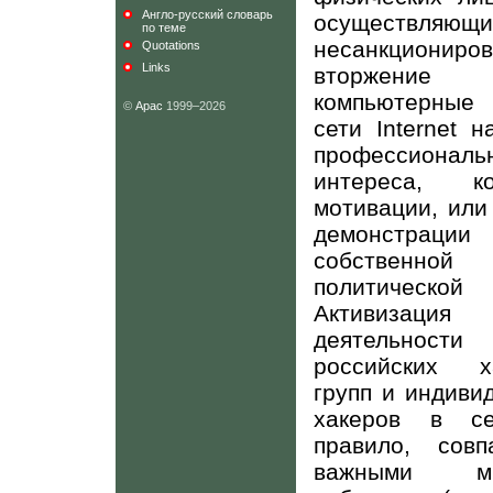
Англо-русский словарь
осуществляющи
по теме
несанкциониро
Quotations
Links
вторжен
компьютерные 
©
Арас
1999–2026
сети
Internet
на
профессиональ
интереса, ко
мотивации, или
демонстрации
собственной
политической 
Активизация
деятельности
российских ха
групп и индиви
хакеров в се
правило, совп
важными ми