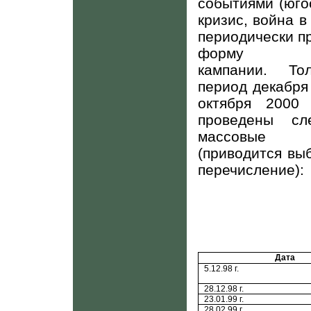
событиями (юго
кризис, война в
периодически п
форму це
кампании. То
период декабря 
октября 2000 
проведены сл
массовые 
(приводится вы
перечисление):
Дата
5.12.98 г.
28.12.98 г.
23.01.99 г.
28.02.99 г.