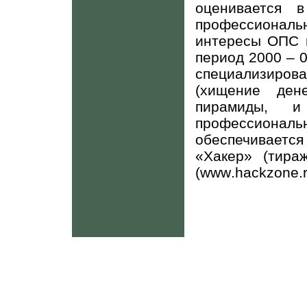
оценивается 
профессионал
интересы ОПС в 
период 2000 – 01
специализиров
(хищение ден
пирамиды, и
профессион
обеспечивает
«Хакер» (тира
(
www
.
hackzone
.