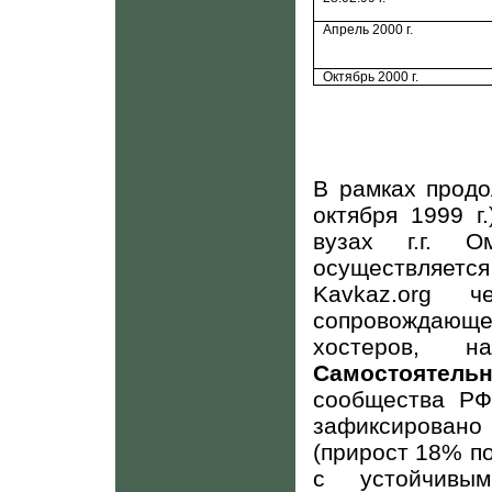
Апрель 2000 г.
Октябрь 2000 г.
В рамках продо
октября 1999 г
вузах г.г. О
осуществляетс
Kavkaz
.
org
чече
сопровождающе
хостеров, н
Самостояте
сообщества РФ 
зафиксировано
(прирост 18% по
с устойчивы