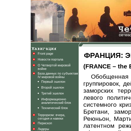
ФРАНЦИЯ: 
Front page
Новости портала
(FRANCE – the
О Четвертой мировой
войне
База данных по субъектам
Обобщенная 
IV мировой войны
Первый эшелон
группировок, д
Второй эшелон
заморских терр
Третий эшелон
левого политич
Информационно
аналитический блок
системного кри
Технический блок
Бретани, замо
Терроризм: вчера,
Реюньон, Марти
сегодня и навеки
Перископ
латентном режи
Лидеры