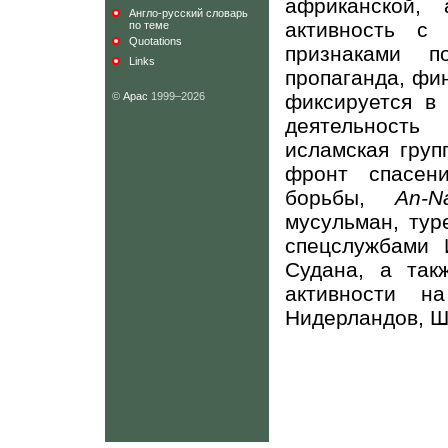
африканской, 
Англо-русский словарь
активность с
по теме
Quotations
признаками п
Links
пропаганда, фи
©
Арас
1999–2026
фиксируется в 
деятельность
исламская груп
фронт спасен
борьбы,
An
-
N
мусульман, тур
спецслужбами 
Судана, а так
активности н
Нидерландов, Ш