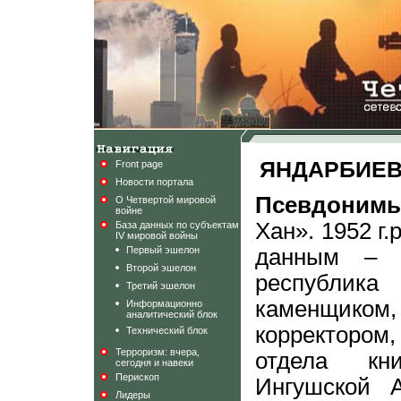
ЯНДАРБИЕВ
Front page
Новости портала
Псевдоним
О Четвертой мировой
войне
Хан». 1952 г.
База данных по субъектам
IV мировой войны
Первый эшелон
данным – н
Второй эшелон
республика
Третий эшелон
каменщико
Информационно
аналитический блок
корректором
Технический блок
Терроризм: вчера,
отдела кни
сегодня и навеки
Перископ
Ингушской 
Лидеры