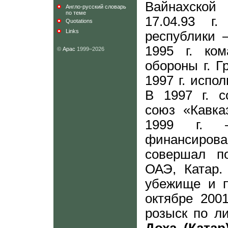
Вайнахской
Англо-русский словарь
по теме
17.04.93 г
Quotations
Links
республики 
1995 г. ко
©
Арас
1999–2026
обороны г. Г
1997 г. испо
В 1997 г. с
союз «Кавка
1999 г. 
финансирова
совершал по
ОАЭ, Катар.
убежище и п
октябре 200
розыск по л