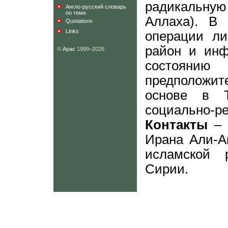
радикальну
Англо-русский словарь
по теме
Аллаха). В 
Quotations
Links
операции ли
район и инф
©
Арас
1999–2026
состоян
предположит
основе в Т
социально
Контакты
– 
Ирана Али-А
исламской 
Сирии.